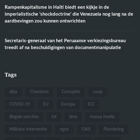
Rampenkapitalisme in Haïti biedt een kijkje in de
imperialistische ‘shockdoctrine’ die Venezuela nog lang na de
aardbevingen zou kunnen ontwrichten
Secretaris-generaal van het Peruaanse verkiezingsbureau
treedt af na beschuldigingen van documentmanipulatie
Tags
alba
Chavismo
Corruptie
coup
COVID-19
EU
Europa
ICC
illegale sancties
int
lima
massa media
Militaire Interventie
ngos
OAS
Plundering