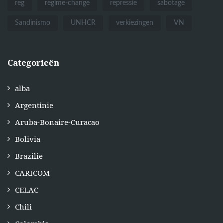
reg
regime-change
repressie
sabotage
Sandinismo
UNHCR
verkiezingen
VN
Categorieën
alba
Argentinie
Aruba-Bonaire-Curacao
Bolivia
Brazilie
CARICOM
CELAC
Chili