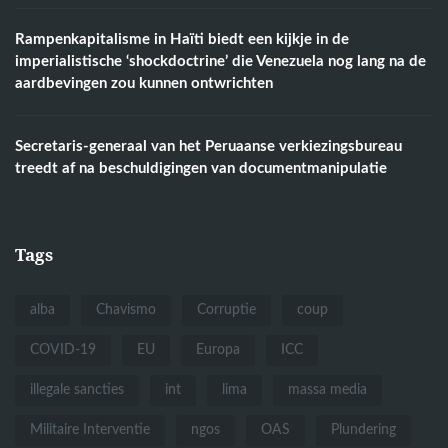
Rampenkapitalisme in Haïti biedt een kijkje in de
imperialistische ‘shockdoctrine’ die Venezuela nog lang na de
aardbevingen zou kunnen ontwrichten
Secretaris-generaal van het Peruaanse verkiezingsbureau
treedt af na beschuldigingen van documentmanipulatie
Tags
alba
Chavismo
Corruptie
coup
COVID-19
EU
Europa
ICC
illegale sancties
int
lima
massa media
Militaire Interventie
ngos
OAS
Plundering