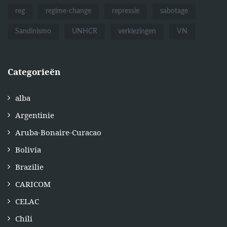
reg
regime-change
repressie
sabotage
Sandinismo
UNHCR
verkiezingen
VN
Categorieën
alba
Argentinie
Aruba-Bonaire-Curacao
Bolivia
Brazilie
CARICOM
CELAC
Chili