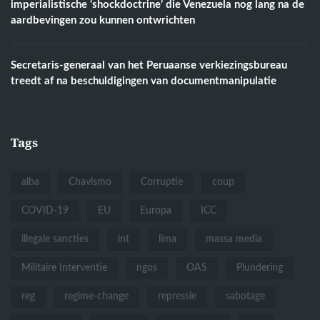
imperialistische ‘shockdoctrine’ die Venezuela nog lang na de
aardbevingen zou kunnen ontwrichten
Secretaris-generaal van het Peruaanse verkiezingsbureau
treedt af na beschuldigingen van documentmanipulatie
Tags
alba
Chavismo
Corruptie
coup
COVID-19
EU
Europa
ICC
illegale sancties
int
lima
massa media
Militaire Interventie
ngos
OAS
Plundering
reg
regime-change
repressie
sabotage