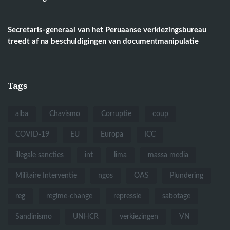
Secretaris-generaal van het Peruaanse verkiezingsbureau
treedt af na beschuldigingen van documentmanipulatie
Tags
alba
Chavismo
Corruptie
coup
COVID-19
EU
Europa
ICC
illegale sancties
int
lima
massa media
Militaire Interventie
ngos
OAS
Plundering
reg
regime-change
repressie
sabotage
Sandinismo
UNHCR
verkiezingen
VN