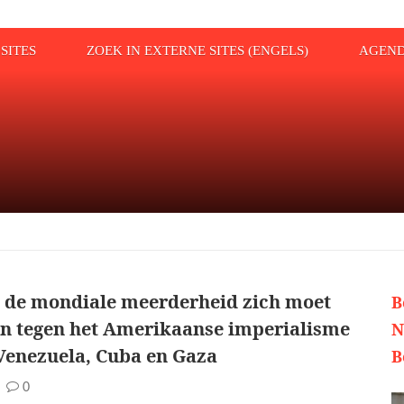
SITES
ZOEK IN EXTERNE SITES (ENGELS)
AGEN
de mondiale meerderheid zich moet
B
en tegen het Amerikaanse imperialisme
N
 Venezuela, Cuba en Gaza
B
0