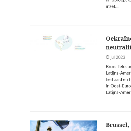
hij oproept t
inzet…
Oekraïne
neutrali
jul 2023
Bron: Telesur
Latijns-Amer
herhaald en 
in Oost-Eur
Latijns-Amer
Brussel,