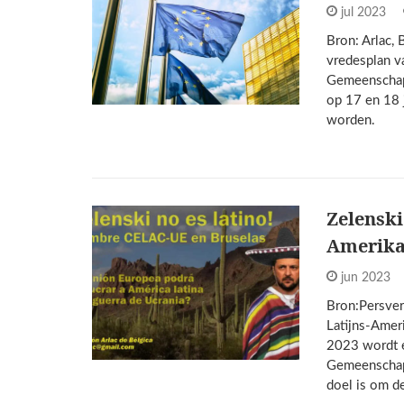
jul 2023
Bron: Arlac,
vredesplan v
Gemeenschap 
op 17 en 18 j
worden.
Zelenski
Amerik
jun 2023
Bron:Persver
Latijns-Amer
2023 wordt e
Gemeenschap 
doel is om d