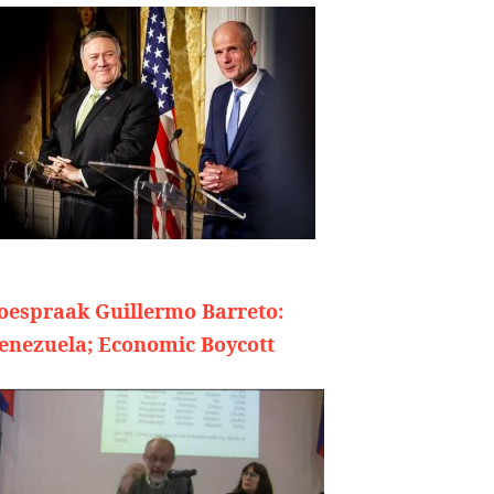
oespraak Guillermo Barreto:
enezuela; Economic Boycott