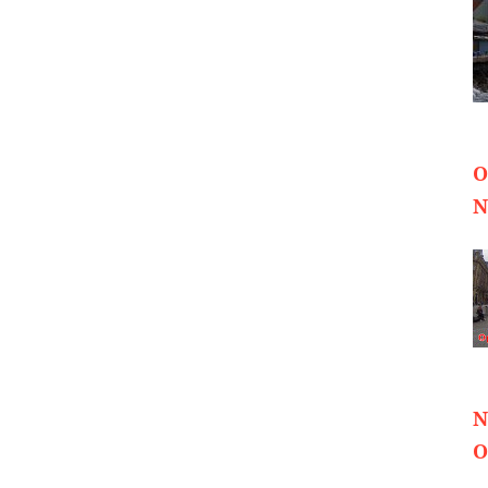
O
N
N
O