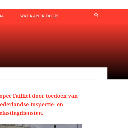
DA
WAT KAN IK DOEN
opec Failliet door toedoen van
ederlandse Inspectie- en
elastingdiensten.