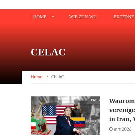
HOME
WIE ZIJN WIJ
EXTERNE 
CELAC
Home
/
CELAC
Waarom 
verenig
in Iran,
mrt 2026