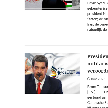
Bron: Syed F
gebeurteniss
president Ni
Staten; de o
Iran; de onr
natuurlijk d
Preside
militari
veroord
nov 2025
Bron: Telesu
[EN ] ~~~ De
gestuurd aan
Caribische St