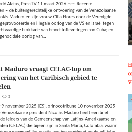
arid Alatas, PressTV 11 maart 2026 ~~~ Recente
en – de buitengerechtelijke ontvoering van de Venezolaanse
colás Maduro en zijn vrouw Cilia Flores door de Verenigde
ngeprovoceerde en illegale oorlog van de VS en Israël tegen
echtvaardige blokkade van brandstofleveringen aan Cuba; en
e genocidale oorlog van…
H
nt Maduro vraagt CELAC-top om
o
sering van het Caribisch gebied te
V
elen
0
r 9 november 2025 [ES], orinocotribune 10 november 2025
 Venezolaanse president Nicolás Maduro heeft een brief
 de leiders van de Gemeenschap van Latijns-Amerikaanse en
aten (CELAC) die bijeen zijn in Santa Marta, Colombia, waarin