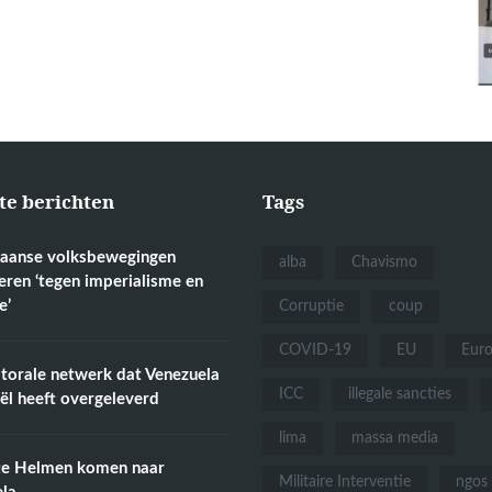
te berichten
Tags
aanse volksbewegingen
alba
Chavismo
eren ‘tegen imperialisme en
e’
Corruptie
coup
COVID-19
EU
Eur
torale netwerk dat Venezuela
ICC
illegale sancties
aël heeft overgeleverd
lima
massa media
te Helmen komen naar
Militaire Interventie
ngos