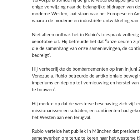
Vervolgens somde hij de grote wetenschappelijke en 
enige verwijzing naar de belangrijke bijdragen van 
moderne Westen, laat staan naar het Europese en Am
waarop de moderne en industriële ontwikkeling van
Niet alleen ontbrak het in Rubio’s toespraak volledig
xenofobie uit. Hij betreurde het dat “onze deuren z
die de samenhang van onze samenlevingen, de contin
bedreigt”.
Hij verheerlijkte de bombardementen op Iran in juni 
Venezuela. Rubio betreurde de antikoloniale bewegi
imperiums en riep op tot vernieuwing en herstel v
te bouwen”.
Hij merkte op dat de westerse beschaving zich vijf 
missionarissen en soldaten, en continenten had gek
het Westen aan een terugval.
Rubio vertelde het publiek in München dat presiden
samenwerken om terug te keren naar het westerse tijd