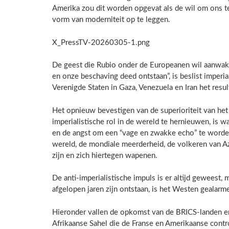
Amerika zou dit worden opgevat als de wil om ons 
vorm van moderniteit op te leggen.
X_PressTV-20260305-1.png
De geest die Rubio onder de Europeanen wil aanwak
en onze beschaving deed ontstaan”, is beslist imperial
Verenigde Staten in Gaza, Venezuela en Iran het result
Het opnieuw bevestigen van de superioriteit van het
imperialistische rol in de wereld te hernieuwen, is
en de angst om een “vage en zwakke echo” te worden
wereld, de mondiale meerderheid, de volkeren van A
zijn en zich hiertegen wapenen.
De anti-imperialistische impuls is er altijd geweest
afgelopen jaren zijn ontstaan, is het Westen gealarm
Hieronder vallen de opkomst van de BRICS-landen en 
Afrikaanse Sahel die de Franse en Amerikaanse contro