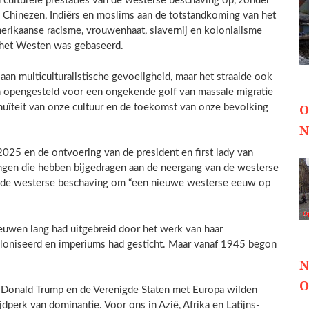
culturele prestaties van de westerse beschaving op, zonder
de Chinezen, Indiërs en moslims aan de totstandkoming van het
erikaanse racisme, vrouwenhaat, slavernij en kolonialisme
 het Westen was gebaseerd.
 aan multiculturalistische gevoeligheid, maar het straalde ook
ijn opengesteld voor een ongekende golf van massale migratie
O
uïteit van onze cultuur en de toekomst van onze bevolking
N
2025 en de ontvoering van de president en first lady van
ngen die hebben bijgedragen aan de neergang van de westerse
an de westerse beschaving om “een nieuwe westerse eeuw op
eeuwen lang had uitgebreid door het werk van haar
oloniseerd en imperiums had gesticht. Maar vanaf 1945 begon
N
O
t Donald Trump en de Verenigde Staten met Europa wilden
perk van dominantie. Voor ons in Azië, Afrika en Latijns-