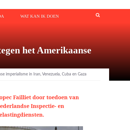
DA
WAT KAN IK DOEN
tegen het Amerikaanse
 imperialisme in Iran, Venezuela, Cuba en Gaza
opec Failliet door toedoen van
ederlandse Inspectie- en
elastingdiensten.