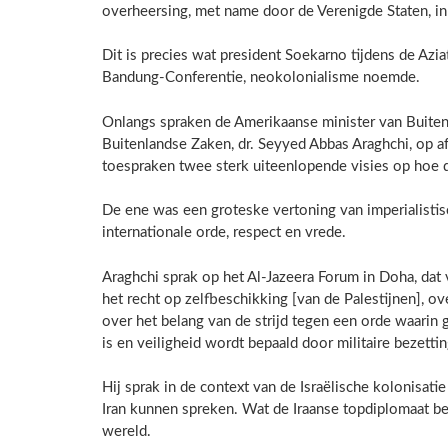
overheersing, met name door de Verenigde Staten, i
Dit is precies wat president Soekarno tijdens de Az
Bandung-Conferentie, neokolonialisme noemde.
Onlangs spraken de Amerikaanse minister van Buiten
Buitenlandse Zaken, dr. Seyyed Abbas Araghchi, op afz
toespraken twee sterk uiteenlopende visies op hoe 
De ene was een groteske vertoning van imperialistis
internationale orde, respect en vrede.
Araghchi sprak op het Al-Jazeera Forum in Doha, dat v
het recht op zelfbeschikking [van de Palestijnen], o
over het belang van de strijd tegen een orde waarin g
is en veiligheid wordt bepaald door militaire bezettin
Hij sprak in de context van de Israëlische kolonisati
Iran kunnen spreken. Wat de Iraanse topdiplomaat bep
wereld.