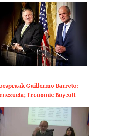
oespraak Guillermo Barreto:
enezuela; Economic Boycott