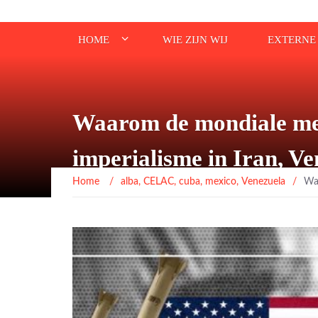
HOME
WIE ZIJN WIJ
EXTERNE 
Waarom de mondiale mee
imperialisme in Iran, V
Home
/
alba
,
CELAC
,
cuba
,
mexico
,
Venezuela
/
Waa