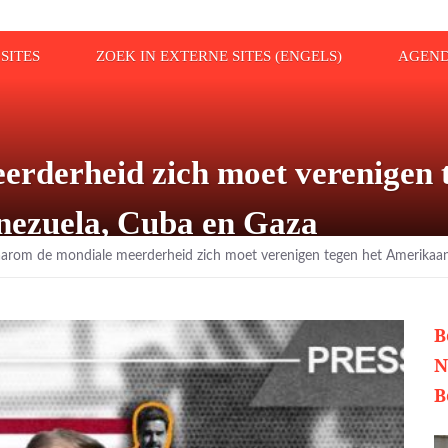
SITES
ZOEK IN EXTERNE SITES (ENGELS)
AGEN
rderheid zich moet verenigen 
enezuela, Cuba en Gaza
rom de mondiale meerderheid zich moet verenigen tegen het Amerikaanse
B
N
B