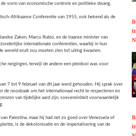
n de vorm van economische controle en politieke dwang.
iatisch-Afrikaanse Conferentie van 1955, ook bekend als de
B
i
landse Zaken, Marco Rubio, en de Iraanse minister van
N
onderlijke internationale conferenties, waarbij in hun
de wereld eruit zou moeten zien tot uiting kwamen.
che neigingen, terwijl de andere een pleidooi was voor
an 7 tot 9 februari van dit jaar werd gehouden. Hij sprak over
ver de noodzaak om het internationaal recht te respecteren en
renzen van tijdelijke aard zijn, soevereiniteit voorwaardelijk
g.
B
e van Palestina, maar hij had net zo goed over Venezuela of
leitte, is de dekolonisatie en de-imperialisering van de
i
N