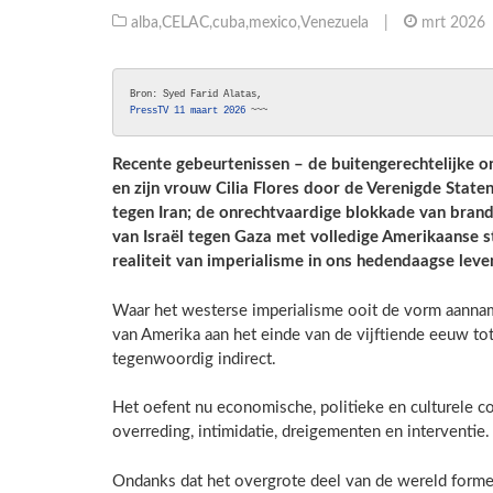
alba
,
CELAC
,
cuba
,
mexico
,
Venezuela
|
mrt 2026
Bron: Syed Farid Alatas, 
PressTV 11 maart 2026 
~~~
Recente gebeurtenissen – de buitengerechtelijke 
en zijn vrouw Cilia Flores door de Verenigde State
tegen Iran; de onrechtvaardige blokkade van brand
van Israël tegen Gaza met volledige Amerikaanse s
realiteit van imperialisme in ons hedendaagse leve
Waar het westerse imperialisme ooit de vorm aannam
van Amerika aan het einde van de vijftiende eeuw to
tegenwoordig indirect.
Het oefent nu economische, politieke en culturele c
overreding, intimidatie, dreigementen en interventie.
Ondanks dat het overgrote deel van de wereld forme