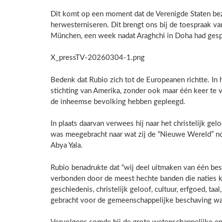
Dit komt op een moment dat de Verenigde Staten bezi
herwesterniseren. Dit brengt ons bij de toespraak v
München, een week nadat Araghchi in Doha had ges
X_pressTV-20260304-1.png
Bedenk dat Rubio zich tot de Europeanen richtte. In h
stichting van Amerika, zonder ook maar één keer te 
de inheemse bevolking hebben gepleegd.
In plaats daarvan verwees hij naar het christelijk gel
was meegebracht naar wat zij de “Nieuwe Wereld” no
Abya Yala.
Rubio benadrukte dat “wij deel uitmaken van één bes
verbonden door de meest hechte banden die naties
geschiedenis, christelijk geloof, cultuur, erfgoed, t
gebracht voor de gemeenschappelijke beschaving wa