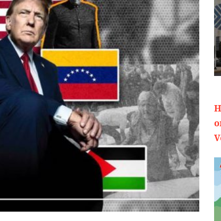
H
o
V