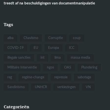
treedt af na beschuldigingen van documentmanipulatie
Tags
alba
Chavismo
Corruptie
coup
COVID-19
EU
Europa
ICC
illegale sancties
int
lima
massa media
Militaire Interventie
ngos
OAS
Plundering
reg
regime-change
repressie
sabotage
Sandinismo
UNHCR
verkiezingen
VN
Categorieën