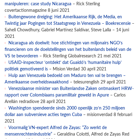
manipuleren: case study Nicaragua
– Rick Sterling
covertactionmagazine 8 juni 2021
Buitengewone dreiging: Het Amerikaanse Rijk, de Media, en
Twintig jaar Pogingen tot Staatsgreep in Venezuela – Boekrecensie
–
Saheli Chowdhury, Gabriel Martínez Saldívar, Steve Lalla – 14 juni
2021
Nicaragua als doelwit: hoe stichtingen van miljonairs NGO’s
financieren om de doelstellingen van het buitenlands beleid van de
VS te bevorderen
– Rick Sterling Globalresearch 21 mei 2021
USAID-inspecteur ‘ontdekt’ dat Guaidó’s ‘humanitaire hulp’
politiek gemotiveerd is
– Mision Verdad 30 april 2021
Hulp aan Venezuela bedoeld om Maduro ten val te brengen –
Amerikaanse overheidswaakhond
– telesurenglish 29 april 2021
Venezolaanse minister van Buitenlandse Zaken ontmaskert HRW-
rapport over Colombiaans paramilitair geweld in Apure
– Carlos
Arellán redradiove 28 april 2021
Washington spendeerde sinds 2000 openlijk zo’n 250 miljoen
dollar aan subversieve acties tegen Cuba
– misionverdad 8 februari
2021
Voormalig VN-expert Alfred de Zayas: “Zo werkt de
mensenrechtenindustrie”
– Geraldina Colotti, Alfred de Zayas Red