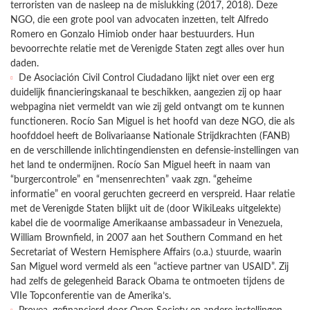
terroristen van de nasleep na de mislukking (2017, 2018). Deze
NGO, die een grote pool van advocaten inzetten, telt Alfredo
Romero en Gonzalo Himiob onder haar bestuurders. Hun
bevoorrechte relatie met de Verenigde Staten zegt alles over hun
daden.
De Asociación Civil Control Ciudadano lijkt niet over een erg
duidelijk financieringskanaal te beschikken, aangezien zij op haar
webpagina niet vermeldt van wie zij geld ontvangt om te kunnen
functioneren. Rocío San Miguel is het hoofd van deze NGO, die als
hoofddoel heeft de Bolivariaanse Nationale Strijdkrachten (FANB)
en de verschillende inlichtingendiensten en defensie-instellingen van
het land te ondermijnen. Rocío San Miguel heeft in naam van
“burgercontrole” en “mensenrechten” vaak zgn. “geheime
informatie” en vooral geruchten gecreerd en verspreid. Haar relatie
met de Verenigde Staten blijkt uit de (door WikiLeaks uitgelekte)
kabel die de voormalige Amerikaanse ambassadeur in Venezuela,
William Brownfield, in 2007 aan het Southern Command en het
Secretariat of Western Hemisphere Affairs (o.a.) stuurde, waarin
San Miguel word vermeld als een “actieve partner van USAID”. Zij
had zelfs de gelegenheid Barack Obama te ontmoeten tijdens de
VIIe Topconferentie van de Amerika’s.