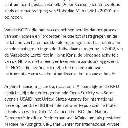
centrum heeft gestaan van elke Amerikaanse ‘kleurenrevolutie’
sinds de omverwerping van Slobodan Milosevic in 2000” tot
op heden.
Van de NGO’s die met succes hebben bereikt dat het proces
van aanklachten en “protesten” leidde tot staatsgrepen en de
installatie van harde neoliberale regeringen, tot haar deelname
aan de staatsgreep tegen de Bolivariaanse regering in 2002, via
de “Arabische Lente” tot in Hong Kong, de bindende activiteit
van de NED is niet alleen verifieerbaar, maar doorslaggevend.
De NGO’s die het financiert zijn telkens een nieuwe
instrumentele arm van het Amerikaanse buitenlandse beleid.
Andere financieringscentra, naast de CIA heimelijk en de NED
expliciet, zijn de eerder genoemde Open Society van Soros,
evenals USAID (het United States Agency for International
Development), het IRI (het International Republican Institute,
erfenis van wijlen John McCain) en het NDI (het National
Democratic Institute for International Affairs, met als president
Madeleine Albright), CIPE (het Center for International Private