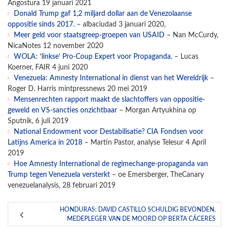
Angostura 19 januari 2021
Donald Trump gaf 1,2 miljard dollar aan de Venezolaanse
oppositie sinds 2017.
– albaciudad 3 januari 2020,
Meer geld voor staatsgreep-groepen van USAID
– Nan McCurdy,
NicaNotes 12 november 2020
WOLA: ‘linkse’ Pro-Coup Expert voor Propaganda.
– Lucas
Koerner, FAIR 4 juni 2020
Venezuela: Amnesty International in dienst van het Wereldrijk
–
Roger D. Harris mintpressnews 20 mei 2019
Mensenrechten rapport maakt de slachtoffers van oppositie-
geweld en VS-sancties onzichtbaar
– Morgan Artyukhina op
Sputnik, 6 juli 2019
National Endowment voor Destabilisatie? CIA Fondsen voor
Latijns America in 2018
– Martín Pastor, analyse Telesur 4 April
2019
Hoe Amnesty International de regimechange-propaganda van
Trump tegen Venezuela versterkt
– oe Emersberger, TheCanary
venezuelanalysis, 28 februari 2019
HONDURAS: DAVID CASTILLO SCHULDIG BEVONDEN,
MEDEPLEGER VAN DE MOORD OP BERTA CÁCERES