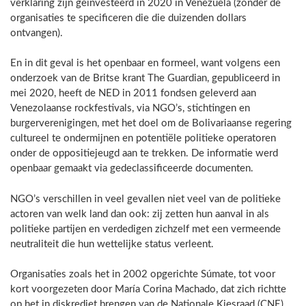
verklaring zijn geïnvesteerd in 2020 in Venezuela (zonder de
organisaties te specificeren die die duizenden dollars
ontvangen).
En in dit geval is het openbaar en formeel, want volgens een
onderzoek van de Britse krant The Guardian, gepubliceerd in
mei 2020, heeft de NED in 2011 fondsen geleverd aan
Venezolaanse rockfestivals, via NGO’s, stichtingen en
burgerverenigingen, met het doel om de Bolivariaanse regering
cultureel te ondermijnen en potentiële politieke operatoren
onder de oppositiejeugd aan te trekken. De informatie werd
openbaar gemaakt via gedeclassificeerde documenten.
NGO’s verschillen in veel gevallen niet veel van de politieke
actoren van welk land dan ook: zij zetten hun aanval in als
politieke partijen en verdedigen zichzelf met een vermeende
neutraliteit die hun wettelijke status verleent.
Organisaties zoals het in 2002 opgerichte Súmate, tot voor
kort voorgezeten door María Corina Machado, dat zich richtte
op het in diskrediet brengen van de Nationale Kiesraad (CNE)