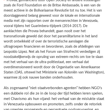
Provea, gefinancierd door Open Society en andere instellingen
zoals de Ford Foundation en de Britse Ambassade, is een van de
meest actieve in de Bolivariaanse Revolutie tot nu toe. Het is van
doorslaggevend belang geweest voor de lokale en internationale
media met zijn rapporten over de mensenrechten in Venezuela,
vooral tijdens het Guarimbera-tijdperk (2014-2017). De
aanklachten die Provea behandelt, gaan nooit over het
transnationale geweld dat door het paramilitarisme in het land
wordt ontwikkeld of over de terroristische aanslagen die
ultragroepen financieren en bevorderen, zoals de afdelingen van
Leopoldo López. Net als het Forum van Strafrecht verdedigen zij
noodzakelijkerwijs de opruiing van extreem-rechts om toe te slaan
met het verhaal van de ultra-politiestaat, een verhaal dat
overdimensioneerd wordt door de Organisatie van Amerikaanse
Staten (OAS, oftewel het Ministerie van Koloniën van Washington),
waarmee zij ook nauwe banden onderhouden.
Als zogenaamd “niet-staatverbonden agenten” hebben NGO’s
een dubbele rol die ze in de loop der tijd hebben leren spelen,
met Chavismo als hun vijand: het verhaal van de mislukte staat
in Venezuela opbouwen en promoten, zelfs onder de retoriek
van smerige propaganda en perceptuele oorlogsvoering, en