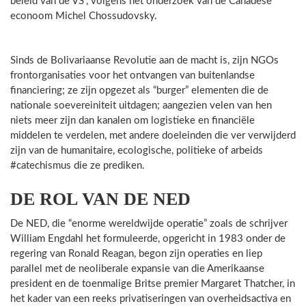
beleid van de VS”, volgens het onderzoek van de Canadese
econoom Michel Chossudovsky.
Sinds de Bolivariaanse Revolutie aan de macht is, zijn NGOs
frontorganisaties voor het ontvangen van buitenlandse
financiering; ze zijn opgezet als “burger” elementen die de
nationale soevereiniteit uitdagen; aangezien velen van hen
niets meer zijn dan kanalen om logistieke en financiële
middelen te verdelen, met andere doeleinden die ver verwijderd
zijn van de humanitaire, ecologische, politieke of arbeids
#catechismus die ze prediken.
DE ROL VAN DE NED
De NED, die “enorme wereldwijde operatie” zoals de schrijver
William Engdahl het formuleerde, opgericht in 1983 onder de
regering van Ronald Reagan, begon zijn operaties en liep
parallel met de neoliberale expansie van die Amerikaanse
president en de toenmalige Britse premier Margaret Thatcher, in
het kader van een reeks privatiseringen van overheidsactiva en