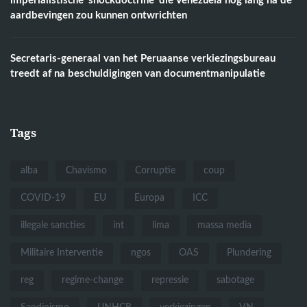
imperialistische ‘shockdoctrine’ die Venezuela nog lang na de
aardbevingen zou kunnen ontwrichten
Secretaris-generaal van het Peruaanse verkiezingsbureau
treedt af na beschuldigingen van documentmanipulatie
Tags
alba
Chavismo
Corruptie
coup
COVID-19
EU
Europa
ICC
illegale sancties
int
lima
massa media
Militaire Interventie
ngos
OAS
Plundering
reg
regime-change
repressie
sabotage