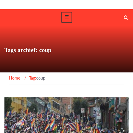
Tags archief: coup
Home
/
Tag:
coup