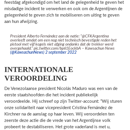
feestdag afgekondigd om het land de gelegenheid te geven het
misdadige incident te verwerken en ook om de Argentijnen de
gelegenheid te geven zich te mobiliseren om uiting te geven
aan hun afwijzing.
President Alberto Fernández aan de natie: “@CFKArgentina
overleeft omdat om een nog niet technisch bevestigde reden het
pistool met vijf kogels niet afging ondanks dat de trekker werd
overgehaald.” pic.twitter.com/bp61EockbA – Kawsachun News
(@KawsachunNews) 2 september 2022
INTERNATIONALE
VEROORDELING
De Venezolaanse president Nicolás Maduro was een van de
eerste staatshoofden die het incident publiekelijk
veroordeelde. Hij schreef op zijn Twitter-account: “Wij sturen
onze solidariteit naar vicepresident Cristina Fernández de
Kirchner na de aanslag op haar leven. Wij veroordelen ten
zeerste deze actie die de vrede van het Argentijnse volk
probeert te destabiliseren. Het grote vaderland is met u,