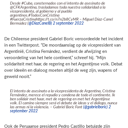
Desde #Cuba, consternados con el intento de asesinato de
@CFKArgentina, trasladamos toda nuestra solidaridad a la
vicepresidenta, al gobierno y al pueblo
argentinos.#TodosConCristina
#FuerzaCristinahttps://t.co/n7n2b8CyMR – Miguel Díaz-Canel
Bermúdez (
@DiazCanelB) 2 september 2022
De Chileense president Gabriel Boric veroordeelde het incident
in een Twitterpost. “De moordaanslag op de vicepresident van
Argentinië, Cristina Fernández, verdient de afwijzing en
veroordeling van het hele continent,” schreef hij. “Mijn
solidariteit met haar, de regering en het Argentijnse volk. Debat
over ideeën en dialoog moeten altijd de weg zijn, wapens of
geweld nooit.”
El intento de asesinato a la vicepresidenta de Argentina, Cristina
Fernández, merece el repudio y condena de todo el continente. Ik
ben solidair met haar, met de regering en met het Argentijnse
volk. El camino siempre será el debate de ideas y el diálogo, nunca
las armas ni la violencia. – Gabriel Boric Font
(@gabrielboric) 2
september 2022
Ook de Peruaanse president Pedro Castillo betuigde zijn