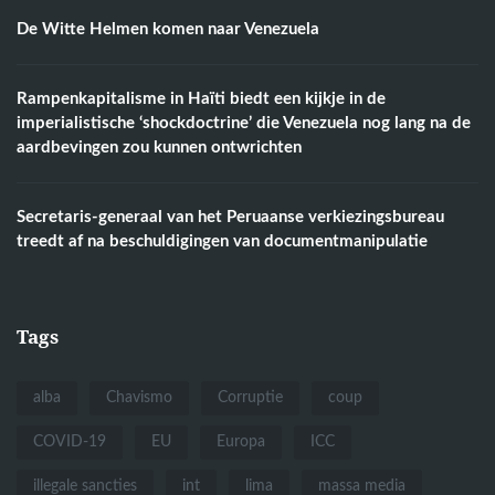
De Witte Helmen komen naar Venezuela
Rampenkapitalisme in Haïti biedt een kijkje in de
imperialistische ‘shockdoctrine’ die Venezuela nog lang na de
aardbevingen zou kunnen ontwrichten
Secretaris-generaal van het Peruaanse verkiezingsbureau
treedt af na beschuldigingen van documentmanipulatie
Tags
alba
Chavismo
Corruptie
coup
COVID-19
EU
Europa
ICC
illegale sancties
int
lima
massa media