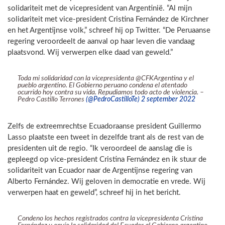
solidariteit met de vicepresident van Argentinië. “Al mijn
solidariteit met vice-president Cristina Fernández de Kirchner
en het Argentijnse volk,” schreef hij op Twitter. “De Peruaanse
regering veroordeelt de aanval op haar leven die vandaag
plaatsvond. Wij verwerpen elke daad van geweld.”
Toda mi solidaridad con la vicepresidenta @CFKArgentina y el
pueblo argentino. El Gobierno peruano condena el atentado
ocurrido hoy contra su vida. Repudiamos todo acto de violencia. –
Pedro Castillo Terrones
(@PedroCastilloTe) 2 september 2022
Zelfs de extreemrechtse Ecuadoraanse president Guillermo
Lasso plaatste een tweet in dezelfde trant als de rest van de
presidenten uit de regio. “Ik veroordeel de aanslag die is
gepleegd op vice-president Cristina Fernández en ik stuur de
solidariteit van Ecuador naar de Argentijnse regering van
Alberto Fernández. Wij geloven in democratie en vrede. Wij
verwerpen haat en geweld”, schreef hij in het bericht.
Condeno los hechos registrados contra la vicepresidenta Cristina