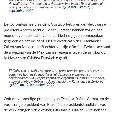
Fernández y envío la solidaridad del Ecuador al Gobierno argentino
de @alferdez. Creemos en la democracia y la paz. Rechazamos el
odio y la violencia. – Guillermo Lasso (@
LassoGuillermo) 2
september 2022
De Colombiaanse president Gustavo Petro en de Mexicaanse
president Andrés Manuel López Obrador hebben tot op het
moment van publicatie van dit artikel nog geen commentaar
gegeven op het incident. Het secretariaat van Buitenlandse
Zaken van Mexico heeft echter via zijn officiële Twitter-account
de afwijzing van de Mexicaanse regering tegen de aanslag op
het leven van Cristina Fernández geuit.
El Gobierno de México expresa su preocupación por los hechos
ocurridos hoy en Buenos Aires, al tiempo que expresa su
solidaridad con la vicepresidenta de Argentina, Cristina Fernández,
y con el pueblo y Gobierno de esa nación. – Relaciones Exteriores
(
@SRE_mx) 2 september, 2022
Ook de voormalige president van Ecuador, Rafael Correa, en de
voormalige president van Brazilië en presidentskandidaat voor
de verkiezingen van oktober, Luis Inacio Lula da Silva, hebben