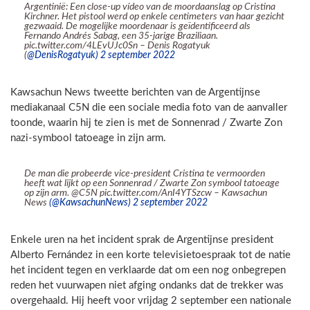
Argentinië: Een close-up vídeo van de moordaanslag op Cristina
Kirchner. Het pistool werd op enkele centimeters van haar gezicht
gezwaaid. De mogelijke moordenaar is geïdentificeerd als
Fernando Andrés Sabag, een 35-jarige Braziliaan.
pic.twitter.com/4LEvUJc0Sn – Denis Rogatyuk
(
@DenisRogatyuk) 2 september 2022
Kawsachun News tweette berichten van de Argentijnse
mediakanaal C5N die een sociale media foto van de aanvaller
toonde, waarin hij te zien is met de Sonnenrad / Zwarte Zon
nazi-symbool tatoeage in zijn arm.
De man die probeerde vice-president Cristina te vermoorden
heeft wat lijkt op een Sonnenrad / Zwarte Zon symbool tatoeage
op zijn arm. @C5N pic.twitter.com/AnI4YTSzcw – Kawsachun
News
(@KawsachunNews) 2 september 2022
Enkele uren na het incident sprak de Argentijnse president
Alberto Fernández in een korte televisietoespraak tot de natie
het incident tegen en verklaarde dat om een nog onbegrepen
reden het vuurwapen niet afging ondanks dat de trekker was
overgehaald. Hij heeft voor vrijdag 2 september een nationale