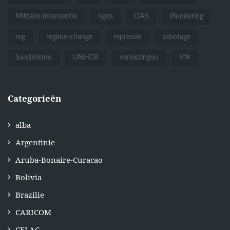
Militaire Interventie
ngos
OAS
Plundering
reg
regime-change
repressie
sabotage
Sandinismo
UNHCR
verkiezingen
VN
Categorieën
alba
Argentinie
Aruba-Bonaire-Curacao
Bolivia
Brazilie
CARICOM
CELAC