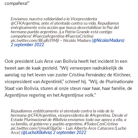
compañera!”
Enviamos nuestra solidaridad a la Vicepresidenta
@CFKArgentina, ante el atentado contra su vida. Repudiamos
enérgicamente esta acción que busca desestabilizar la Paz del
hermano pueblo argentino. ¡La Patria Grande está contigo
compañera! #FuerzaArgentina #FuerzaCristina
pic.twitter.com/BEqRsYIMjl – Nicolás Maduro
(@NicolasMaduro)
2 september 2022
Ook president Luis Arce van Bolivia heeft het incident in een
tweet aan de kaak gesteld. “Wij verwerpen nadrukkelijk de
aanslag op het leven van zuster Cristina Fernández de Kirchner,
vicepresident van Argentinië,” schreef hij. “Wij, de Plurinationale
Staat van Bolivia, sturen al onze steun naar haar, haar familie, de
Argentijnse regering en het Argentijnse volk.”
Repudiamos enfáticamente el atentado contra la vida de la
hermana @CFKArgentina, vicepresidenta de #Argentina. Desde el
Estado Plurinacional de #Bolivia enviamos todo our apoyo a ella, a
su familia, al gobierno y pueblo argentino. #TodosConCristina
pic.twitter.com/UmuK0jjqOa – Luis Alberto Arce Catacora (Lucho
Arce)
(@LuchoXBolivia) 2 september 2022