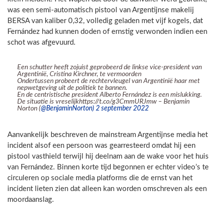
was een semi-automatisch pistool van Argentijnse makelij
BERSA van kaliber 0,32, volledig geladen met vijf kogels, dat
Fernández had kunnen doden of ernstig verwonden indien een
schot was afgevuurd.
Een schutter heeft zojuist geprobeerd de linkse vice-president van
Argentinië, Cristina Kirchner, te vermoorden
Ondertussen probeert de rechtervleugel van Argentinië haar met
nepwetgeving uit de politiek te bannen.
En de centristische president Alberto Fernández is een mislukking.
De situatie is vreselijkhttps://t.co/g3CmmURJmw – Benjamin
Norton (
@BenjaminNorton) 2 september 2022
Aanvankelijk beschreven de mainstream Argentijnse media het
incident alsof een persoon was gearresteerd omdat hij een
pistool vasthield terwijl hij deelnam aan de wake voor het huis
van Fernández. Binnen korte tijd begonnen er echter video’s te
circuleren op sociale media platforms die de ernst van het
incident lieten zien dat alleen kan worden omschreven als een
moordaanslag.