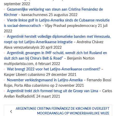
september 2022
Gezamenlijke verklaring van steun aan Cristina Fernández de
Kirchner
– kawsachunnews 25 augustus 2022
Vierde linkse golf in Latijns-Amerika sinds de Cubaanse revolutie
is sociaal-democratisch
– Vijay Prashad peoplesdemocracy 21 juli
2022
Argentinië herstelt volledige diplomatieke banden met Venezuela,
roept op tot Latijns-Amerikaanse integratie
– Andreína Chávez
Alava venezuelanalysis 20 april 2022
Argentinië, gevangen in IMF-schuld, wendt zich tot Rusland en
sluit zich aan bij China’s Belt & Road”
– Benjamin Norton
multipolarista.com, 6 februari 2022
Wat brengt 2022 voor het Latijns-Amerikaanse continent?
–
Kasper Libeert cubanismo 29 december 2021
November verkiezingsmaand in Latijns-Amerika
– Fernando Bossi
Rojas, Porta Alba cubanismo op 2 november 2021
Argentinië trekt zich formeel terug uit de Groep van Lima
– Carlos
Arellan RedRadioVE 24 maart 2021
ARGENTIJNSE CRISTINA FERNÁNDEZ DE KIRCHNER OVERLEEFT
MOORDAANSLAG OP WONDERBAARLIJKE WIJZE