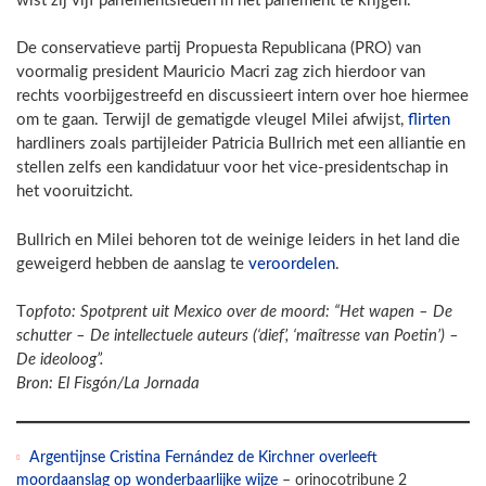
wist zij vijf parlementsleden in het parlement te krijgen.
De conservatieve partij Propuesta Republicana (PRO) van
voormalig president Mauricio Macri zag zich hierdoor van
rechts voorbijgestreefd en discussieert intern over hoe hiermee
om te gaan. Terwijl de gematigde vleugel Milei afwijst,
flirten
hardliners zoals partijleider Patricia Bullrich met een alliantie en
stellen zelfs een kandidatuur voor het vice-presidentschap in
het vooruitzicht.
Bullrich en Milei behoren tot de weinige leiders in het land die
geweigerd hebben de aanslag te
veroordelen
.
T
opfoto: Spotprent uit Mexico over de moord: “Het wapen – De
schutter – De intellectuele auteurs (‘dief’, ‘maîtresse van Poetin’) –
De ideoloog”.
Bron: El Fisgón/La Jornada
Argentijnse Cristina Fernández de Kirchner overleeft
moordaanslag op wonderbaarlijke wijze
– orinocotribune 2