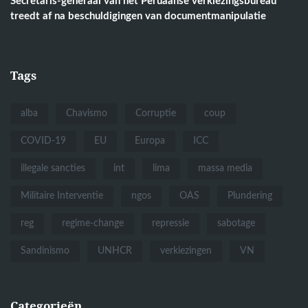
Secretaris-generaal van het Peruaanse verkiezingsbureau
treedt af na beschuldigingen van documentmanipulatie
Tags
alba
Chavismo
Corruptie
coup
COVID-19
EU
Europa
ICC
illegale sancties
int
lima
massa media
Militaire Interventie
ngos
OAS
Plundering
reg
regime-change
repressie
sabotage
Sandinismo
UNHCR
verkiezingen
VN
Categorieën