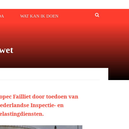
DA
WAT KAN IK DOEN
 wet
opec Failliet door toedoen van
ederlandse Inspectie- en
elastingdiensten.