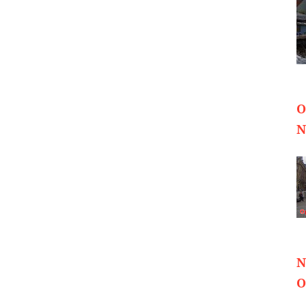
O
N
N
O