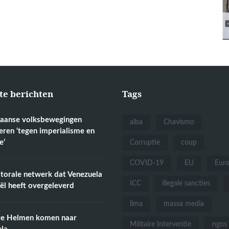
te berichten
Tags
aanse volksbewegingen
alba
Chavismo
eren ‘tegen imperialisme en
e’
Corruptie
coup
COVID-19
EU
Eur
torale netwerk dat Venezuela
ICC
illegale sancties
aël heeft overgeleverd
lima
massa media
te Helmen komen naar
Militaire Interventie
ngos