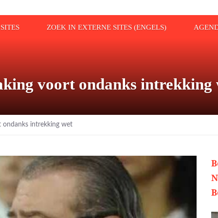
SITES
ZOEK IN EXTERNE SITES (ENGELS)
AGEN
taking voort ondanks intrekking
rt ondanks intrekking wet
B
N
B