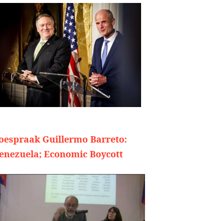
oespraak Guillermo Barreto:
enezuela; Economic Boycott