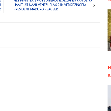
E
HET MINISTERIE VAN BUITENLANDSE ZAKEN VAN DE VS
N
HAALT UIT NAAR VENEZUELA’S 21N VERKIEZINGEN:
!
PRESIDENT MADURO REAGEERT
H
u