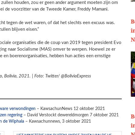
e zullen houden, zou er geen ander argument moeten zijn om
” zei de voorzitter van de Tweede Kamer, Freddy Mamani.
B
ht tegen de wet waren, of dat het slechts een excuus was.
i
llen blijven eisen.”
N
ociale organisaties die de coup van 2019 tegen president Evo
ing naar Socialisme (MAS) omver te werpen. Hoewel ze er
se en boerenorganisaties, hebben hun acties een ernstige
, Bolivia, 2021. | Foto: Twitter/ @BoliviaExpress
 zware verwondingen
– KawsachunNews 12 oktober 2021
B
zen regering
– David Verstockt dewereldmorgen 7 oktober 2021
an de Wiphala
– Kawsachunnews, 3 oktober 2021
i
N