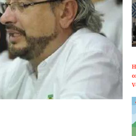
H
o
V