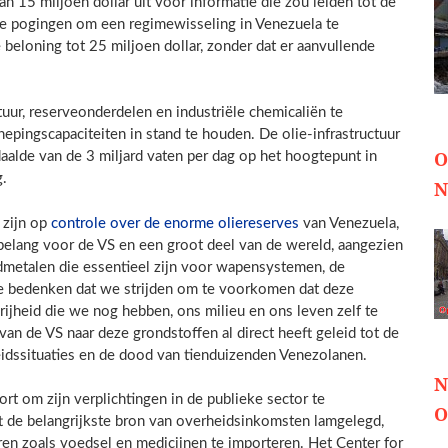
 15 miljoen dollar uit voor informatie die zou leiden tot de
 de pogingen om een regimewisseling in Venezuela te
beloning tot 25 miljoen dollar, zonder dat er aanvullende
ur, reserveonderdelen en industriële chemicaliën te
hepingscapaciteiten in stand te houden. De olie-infrastructuur
O
 daalde van de 3 miljard vaten per dag op het hoogtepunt in
g.
N
 zijn op
controle over de enorme oliereserves
van Venezuela,
 belang voor de VS en een groot deel van de wereld, aangezien
dmetalen die essentieel zijn voor wapensystemen, de
 we bedenken dat we strijden om te voorkomen dat deze
ijheid die we nog hebben, ons milieu en ons leven zelf te
an de VS naar deze grondstoffen al direct heeft geleid tot de
dheidssituaties en de dood van tienduizenden Venezolanen.
N
rt om zijn verplichtingen in de publieke sector te
O
ft de belangrijkste bron van overheidsinkomsten lamgelegd,
n zoals voedsel en medicijnen te importeren. Het Center for