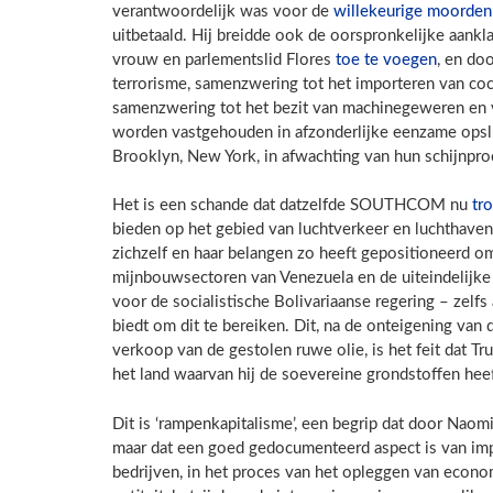
verantwoordelijk was voor de
willekeurige moorden 
uitbetaald. Hij breidde ook de oorspronkelijke aank
vrouw en parlementslid Flores
toe te voegen
, en do
terrorisme, samenzwering tot het importeren van co
samenzwering tot het bezit van machinegeweren en v
worden vastgehouden in afzonderlijke eenzame opslu
Brooklyn, New York, in afwachting van hun schijnpro
Het is een schande dat datzelfde SOUTHCOM nu
tr
bieden op het gebied van luchtverkeer en luchthaven
zichzelf en haar belangen zo heeft gepositioneerd om 
mijnbouwsectoren van Venezuela en de uiteindelijke 
voor de socialistische Bolivariaanse regering – zelfs
biedt om dit te bereiken. Dit, na de onteigening van 
verkoop van de gestolen ruwe olie, is het feit dat T
het land waarvan hij de soevereine grondstoffen heef
Dit is ‘rampenkapitalisme’, een begrip dat door Naom
maar dat een goed gedocumenteerd aspect is van imper
bedrijven, in het proces van het opleggen van econo