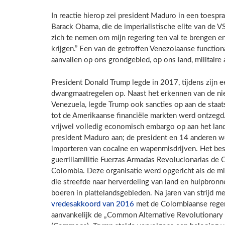
In reactie hierop zei president Maduro in een toespra
Barack Obama, die de imperialistische elite van de V
zich te nemen om mijn regering ten val te brengen en
krijgen.” Een van de getroffen Venezolaanse function
aanvallen op ons grondgebied, op ons land, militaire 
President Donald Trump legde in 2017, tijdens zijn
dwangmaatregelen op. Naast het erkennen van de nie
Venezuela, legde Trump ook sancties op aan de staa
tot de Amerikaanse financiële markten werd ontzegd.
vrijwel volledig economisch embargo op aan het land
president Maduro aan; de president en 14 anderen w
importeren van cocaïne en wapenmisdrijven. Het be
guerrillamilitie Fuerzas Armadas Revolucionarias de 
Colombia. Deze organisatie werd opgericht als de mi
die streefde naar herverdeling van land en hulpbro
boeren in plattelandsgebieden. Na jaren van strijd m
vredesakkoord van 2016
met de Colombiaanse regerin
aanvankelijk de „Common Alternative Revolutionary