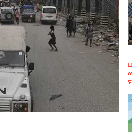
H
o
V