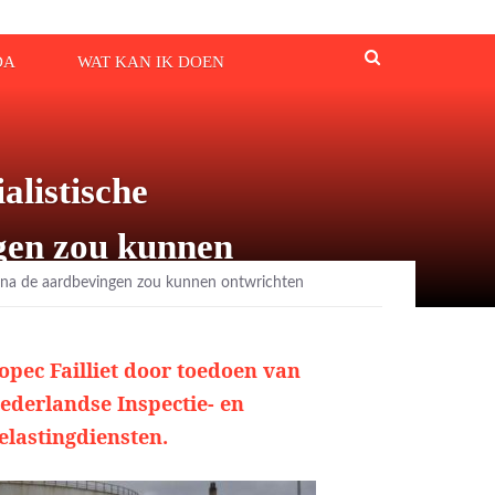
DA
WAT KAN IK DOEN
alistische
ngen zou kunnen
ang na de aardbevingen zou kunnen ontwrichten
opec Failliet door toedoen van
ederlandse Inspectie- en
elastingdiensten.