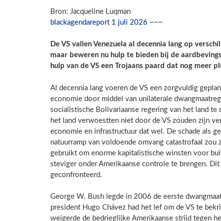
Bron: Jacqueline Luqman
blackagendareport 1 juli 2026
~~~
De VS vallen Venezuela al decennia lang op versc
maar beweren nu hulp te bieden bij de aardbevingshu
hulp van de VS een Trojaans paard dat nog meer p
Al decennia lang voeren de VS een zorgvuldig gepla
economie door middel van unilaterale dwangmaatrege
socialistische Bolivariaanse regering van het land te
het land verwoestten niet door de VS zouden zijn ver
economie en infrastructuur dat wel. De schade als g
natuurramp van voldoende omvang catastrofaal zou z
gebruikt om enorme kapitalistische winsten voor bu
steviger onder Amerikaanse controle te brengen. Dit
geconfronteerd.
George W. Bush legde in 2006 de eerste dwangmaat
president Hugo Chávez had het lef om de VS te bekr
weigerde de bedrieglijke Amerikaanse strijd tegen h