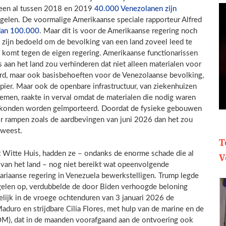
lleen al tussen 2018 en 2019
40.000 Venezolanen zijn
elen. De voormalige Amerikaanse speciale rapporteur Alfred
dan 100.000
. Maar dit is voor de Amerikaanse regering noch
zijn bedoeld om de bevolking van een land zoveel leed te
d komt tegen de eigen regering. Amerikaanse functionarissen
aan het land zou verhinderen dat niet alleen materialen voor
rd, maar ook basisbehoeften voor de Venezolaanse bevolking,
apier. Maar ook de openbare infrastructuur, van ziekenhuizen
men, raakte in verval omdat de materialen die nodig waren
t konden worden geïmporteerd. Doordat de fysieke gebouwen
r rampen zoals de aardbevingen van juni 2026 dan het zou
eweest.
T
t Witte Huis, hadden ze – ondanks de enorme schade die al
V
 van het land – nog niet bereikt wat opeenvolgende
ariaanse regering in Venezuela bewerkstelligen. Trump legde
egelen op, verdubbelde de door Biden verhoogde beloning
elijk in de vroege ochtenduren van 3 januari 2026 de
duro en strijdbare Cilia Flores, met hulp van de marine en de
), dat in de maanden voorafgaand aan de ontvoering ook