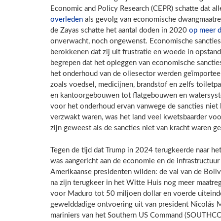
Economic and Policy Research (CEPR) schatte dat a
overleden
als gevolg van economische dwangmaatreg
de Zayas schatte het aantal doden in 2020
op meer 
onverwacht, noch ongewenst. Economische sancties 
berokkenen dat zij uit frustratie en woede in opstan
begrepen dat het opleggen van economische sancties 
het onderhoud van de oliesector werden geïmportee
zoals voedsel, medicijnen, brandstof en zelfs toiletp
en kantoorgebouwen tot flatgebouwen en watersyste
voor het onderhoud ervan vanwege de sancties nie
verzwakt waren, was het land veel kwetsbaarder voo
zijn geweest als de sancties niet van kracht waren g
Tegen de tijd dat Trump in 2024 terugkeerde naar he
was aangericht aan de economie en de infrastructuur
Amerikaanse presidenten wilden: de val van de Boliv
na zijn terugkeer in het Witte Huis nog meer maatr
voor Maduro tot 50 miljoen dollar en voerde uiteind
gewelddadige ontvoering uit van president Nicolás Ma
mariniers van het Southern US Command (SOUTHCOM