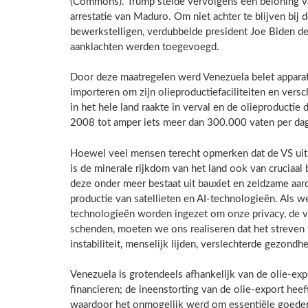
(Commons). Trump stelde vervolgens een beloning van
arrestatie van Maduro. Om niet achter te blijven bij
bewerkstelligen, verdubbelde president Joe Biden de 
aanklachten werden toegevoegd.
Door deze maatregelen werd Venezuela belet apparatu
importeren om zijn olieproductiefaciliteiten en versc
in het hele land raakte in verval en de olieproductie
2008 tot amper iets meer dan 300.000 vaten per da
Hoewel veel mensen terecht opmerken dat de VS uit
is de minerale rijkdom van het land ook van cruciaal
deze onder meer bestaat uit bauxiet en zeldzame aar
productie van satellieten en AI-technologieën. Als
technologieën worden ingezet om onze privacy, de vr
schenden, moeten we ons realiseren dat het streven v
instabiliteit, menselijk lijden, verslechterde gezon
Venezuela is grotendeels afhankelijk van de olie-expo
financieren; de ineenstorting van de olie-export hee
waardoor het onmogelijk werd om essentiële goedere