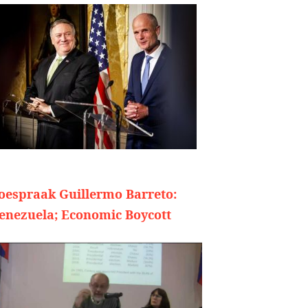
oespraak Guillermo Barreto:
enezuela; Economic Boycott