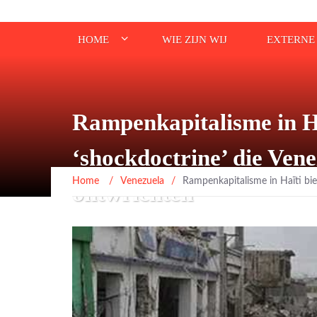
HOME
WIE ZIJN WIJ
EXTERNE 
Rampenkapitalisme in Haï
‘shockdoctrine’ die Ven
Home
/
Venezuela
/
Rampenkapitalisme in Haïti bie
ontwrichten