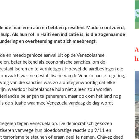
hillende manieren aan en hebben president Maduro ontvoerd,
lp. Als hun rol in Haïti een indicatie is, is die zogenaamde
lundering en overheersing met zich meebrengt.
A
nde en meedogenloze aanval uit op de Venezolaanse
h
len, beter bekend als economische sancties, om de
 destabiliseren en te vernietigen. Hoewel de aardbevingen die
oorzaakt, was de destabilisatie van de Venezolaanse regering,
evolg van die sancties was zo alomtegenwoordig dat elke
ijn, waardoor buitenlandse hulp niet alleen zou worden
itenlandse belangen te genereren, maar ook om het land nog
 is de situatie waarmee Venezuela vandaag de dag wordt
regelen tegen Venezuela op. De democratisch gekozen
itiseren vanwege hun bloeddorstige reactie op 9/11 en
et terrorisme te steunen of eraan deel te nemen. Chávez deed