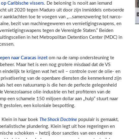
op Caribische vissers
. De beloning is nooit aan iemand
lacht uit 2020 tegen Maduro uit door zijn inmiddels ontvoerde
or aanklachten toe te voegen van „…samenzwering tot narco-
caïne, bezit van machinegeweren en vernietigingswapens, en
ernietigingswapens tegen de Verenigde Staten.“ Beiden
itingscellen in het Metropolitan Detention Center (MDC) in
cessen.
oepen naar Caracas inzet
om na de ramp ondersteuning te
beheer. Maar het is een nog grotere misdaad dat de VS
eindelijk te krijgen wat het wil – controle over de olie- en
privatisering van de openbare diensten die kenmerkend zijn
 als het een natuurramp is die hen de perfecte gelegenheid
de Venezolaanse olie-industrie en het profiteren van de
rump een schamele 150 miljoen dollar aan „hulp“ stuurt naar
t gestolen, een koloniale bespotting.
i Klein in haar boek
The Shock Doctrine
populair is gemaakt,
ialistische plundering. Klein legt uit hoe regeringen en
mische schokken – hetzij door sancties van een externe