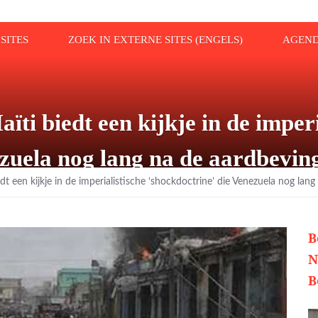
SITES
ZOEK IN EXTERNE SITES (ENGELS)
AGEN
ti biedt een kijkje in de imperi
ezuela nog lang na de aardbevi
dt een kijkje in de imperialistische ‘shockdoctrine’ die Venezuela nog l
B
N
B