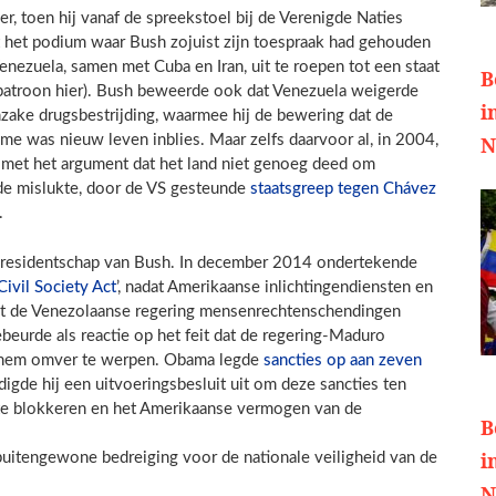
, toen hij vanaf de spreekstoel bij de Verenigde Naties
 het podium waar Bush zojuist zijn toespraak had gehouden
nezuela, samen met Cuba en Iran, uit te roepen tot een staat
B
 patroon hier). Bush beweerde ook dat Venezuela weigerde
i
zake drugsbestrijding, waarmee hij de bewering dat de
N
me was nieuw leven inblies. Maar zelfs daarvoor al, in 2004,
, met het argument dat het land niet genoeg deed om
 de mislukte, door de VS gesteunde
staatsgreep tegen Chávez
.
 presidentschap van Bush. In december 2014 ondertekende
ivil Society Act
’, nadat Amerikaanse inlichtingendiensten en
at de Venezolaanse regering mensenrechtenschendingen
ebeurde als reactie op het feit dat de regering-Maduro
 hem omver te werpen. Obama legde
sancties op aan zeven
digde hij een uitvoeringsbesluit uit om deze sancties ten
a te blokkeren en het Amerikaanse vermogen van de
B
i
buitengewone bedreiging voor de nationale veiligheid van de
N