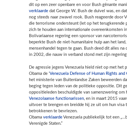
dit op een zeer openbare en voor Bush gênante manier
verklaarde
dat George W. Bush de duivel was, en dat
nog steeds naar zwavel rook. Bush reageerde door Ve
die terrorisme ondersteunt (let op het terugkerende
zich te houden aan internationale overeenkomsten in
Bolivariaanse regering een sponsor van narcoterroris
beperkte Bush de niet-humanitaire hulp aan het land
mensenhandel tegen te gaan. Bush deed dit alles na
in 2002, die nauw in verband stond met zijn regering
De agressie jegens Venezuela hield niet op met het
Obama de ‘
Venezuela Defense of Human Rights and C
het ministerie van Buitenlandse Zaken beweerden d
beging tegen leden van de politieke oppositie. Dit g
oppositieleden beschuldigde van samenzwering om
Venezolaanse functionarissen
, en in maart 2015 vaar
uitvoer te brengen en breidde hij ze uit om hun vis
betrokkenen te bevriezen.
Obama
verklaarde
Venezuela publiekelijk tot een „…
Verenigde Staten.”