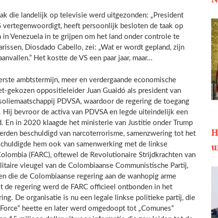
ak die landelijk op televisie werd uitgezonden: „President
S vertegenwoordigt, heeft persoonlijk besloten de taak op
 in Venezuela in te grijpen om het land onder controle te
arissen, Diosdado Cabello, zei: „Wat er wordt gepland, zijn
aanvallen.” Het kostte de VS een paar jaar, maar…
 eerste ambtstermijn, meer en verdergaande economische
t-gekozen oppositieleider Juan Guaidó als president van
tsoliemaatschappij PDVSA, waardoor de regering de toegang
 Hij bevroor de activa van PDVSA en legde uiteindelijk een
. En in 2020 klaagde het ministerie van Justitie onder Trump
H
erden beschuldigd van narcoterrorisme, samenzwering tot het
schuldigde hem ook van samenwerking met de linkse
u
Colombia (FARC), oftewel de Revolutionaire Strijdkrachten van
litaire vleugel van de Colombiaanse Communistische Partij,
nnen die de Colombiaanse regering aan de wanhopig arme
et de regering werd de FARC officieel ontbonden in het
g. De organisatie is nu een legale linkse politieke partij, die
 Force“ heette en later werd omgedoopt tot „Comunes“