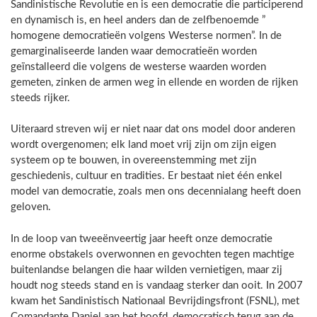
Sandinistische Revolutie en is een democratie die participerend
en dynamisch is, en heel anders dan de zelfbenoemde ”
homogene democratieën volgens Westerse normen”. In de
gemarginaliseerde landen waar democratieën worden
geïnstalleerd die volgens de westerse waarden worden
gemeten, zinken de armen weg in ellende en worden de rijken
steeds rijker.
Uiteraard streven wij er niet naar dat ons model door anderen
wordt overgenomen; elk land moet vrij zijn om zijn eigen
systeem op te bouwen, in overeenstemming met zijn
geschiedenis, cultuur en tradities. Er bestaat niet één enkel
model van democratie, zoals men ons decennialang heeft doen
geloven.
In de loop van tweeënveertig jaar heeft onze democratie
enorme obstakels overwonnen en gevochten tegen machtige
buitenlandse belangen die haar wilden vernietigen, maar zij
houdt nog steeds stand en is vandaag sterker dan ooit. In 2007
kwam het Sandinistisch Nationaal Bevrijdingsfront (FSNL), met
Comandante Daniel aan het hoofd, democratisch terug aan de