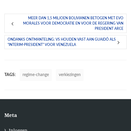
MEER DAN 1,5 MILJOEN BOLIVIANEN BETOGEN MET EVO
MORALES VOOR DEMOCRATIE EN VOOR DE REGERING VAN
PRESIDENT ARCE
ONDANKS ONTMANTELING: VS HOUDEN VAST AAN GUAIDÓ ALS
“INTERIM-PRESIDENT” VOOR VENEZUELA
TAGS:
regime-change
verkiezingen
Meta
Inloggen