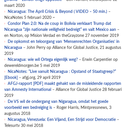
maart 2020
Nicaragua: The April Crisis & Beyond ( VIDEO – 50 min.)
–
NicaNotes 5 februari 2020 ~
Condor Plan 2.0: Na de coup in Bolivia verklaart Trump dat
Nicaragua “zijn nationale veiligheid bedreigt” en valt Mexico aan
–
en Norton, op Mision Verdad en theGrayzone 27 november 2019
De opkomst en teloorgang van ‘Mensenrechten Organisaties’ in
Nicaragua
– John Perry op Alliance for Global Justice, 21 augustus
2019
Nicaragua: wie wil Ortega eigenlijk weg?
– Erwin Carpentier op
dewereldmorgen.be 5 mei 2019
NicaNotes: “Live vanuit Nicaragua : Opstand of Staatsgreep?”
[Ebook]
– afgj.org, 29 april 2019
AFGJ-rapport [PDF] maakt gehakt van de misleidende rapporten
van Amnesty International
– Alliance for Global Justice 28 februari
2019
De VS wil de ondergang van Nigaragua, omdat het goede
voorbeeld een bedreiging is
– Roger Harris, Mintpressnews, 3
augustus 2018
Nicaragua, Venezuela: Een Vijand, Een Strijd voor Democratie
–
Telesurtv 30 mei 2018