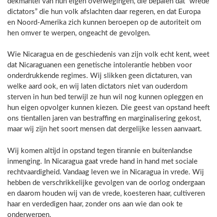
dekmantel van hun eigen overwegingen, die bepalen dat “wrede
dictators” die hun volk afslachten daar regeren, en dat Europa
en Noord-Amerika zich kunnen beroepen op de autoriteit om
hen omver te werpen, ongeacht de gevolgen.
Wie Nicaragua en de geschiedenis van zijn volk echt kent, weet
dat Nicaraguanen een genetische intolerantie hebben voor
onderdrukkende regimes. Wij slikken geen dictaturen, van
welke aard ook, en wij laten dictators niet van ouderdom
sterven in hun bed terwijl ze hun wil nog kunnen opleggen en
hun eigen opvolger kunnen kiezen. Die geest van opstand heeft
ons tientallen jaren van bestraffing en marginalisering gekost,
maar wij zijn het soort mensen dat dergelijke lessen aanvaart.
Wij komen altijd in opstand tegen tirannie en buitenlandse
inmenging. In Nicaragua gaat vrede hand in hand met sociale
rechtvaardigheid. Vandaag leven we in Nicaragua in vrede. Wij
hebben de verschrikkelijke gevolgen van de oorlog ondergaan
en daarom houden wij van de vrede, koesteren haar, cultiveren
haar en verdedigen haar, zonder ons aan wie dan ook te
onderwerpen.