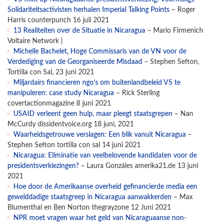
Solidariteitsactivisten herhalen Imperial Talking Points
– Roger
Harris counterpunch 16 juli 2021
13 Realiteiten over de Situatie in Nicaragua
– Mario Firmenich
Voltaire Network |
Michelle Bachelet, Hoge Commissaris van de VN voor de
Verdediging van de Georganiseerde Misdaad
– Stephen Sefton,
Tortilla con Sal, 23 juni 2021
Miljardairs financieren ngo’s om buitenlandbeleid VS te
manipuleren: case study Nicaragua
– Rick Sterling
covertactionmagazine 8 juni 2021
USAID verleent geen hulp, maar pleegt staatsgrepen
– Nan
McCurdy dissidentvoice.org 18 juni, 2021
Waarheidsgetrouwe verslagen: Een blik vanuit Nicaragua
–
Stephen Sefton tortilla con sal 14 juni 2021
Nicaragua: Eliminatie van veelbelovende kandidaten voor de
presidentsverkiezingen?
– Laura Gonzáles amerika21.de 13 juni
2021
Hoe door de Amerikaanse overheid gefinancierde media een
gewelddadige staatsgreep in Nicaragua aanwakkerden
– Max
Blumenthal en Ben Norton thegrayzone 12 Juni 2021
NPR moet vragen waar het geld van Nicaraguaanse non-