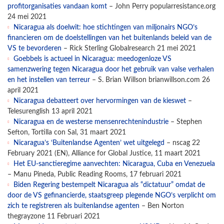
profitorganisaties vandaan komt
– John Perry popularresistance.org
24 mei 2021
Nicaragua als doelwit: hoe stichtingen van miljonairs NGO’s
financieren om de doelstellingen van het buitenlands beleid van de
VS te bevorderen
– Rick Sterling Globalresearch 21 mei 2021
Goebbels is actueel in Nicaragua: meedogenloze VS
samenzwering tegen Nicaragua door het gebruik van valse verhalen
en het instellen van terreur
– S. Brian Willson brianwillson.com 26
april 2021
Nicaragua debatteert over hervormingen van de kieswet
–
Telesurenglish 13 april 2021
Nicaragua en de westerse mensenrechtenindustrie
– Stephen
Sefton, Tortilla con Sal, 31 maart 2021
Nicaragua’s ‘Buitenlandse Agenten’ wet uitgelegd
– nscag 22
February 2021 (EN), Alliance for Global Justice, 11 maart 2021
Het EU-sanctieregime aanvechten: Nicaragua, Cuba en Venezuela
– Manu Pineda, Public Reading Rooms, 17 februari 2021
Biden Regering bestempelt Nicaragua als “dictatuur” omdat de
door de VS gefinancierde, staatsgreep plegende NGO’s verplicht om
zich te registreren als buitenlandse agenten
– Ben Norton
thegrayzone 11 Februari 2021