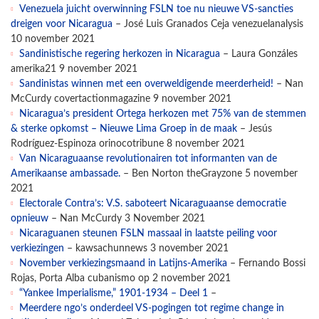
Venezuela juicht overwinning FSLN toe nu nieuwe VS-sancties
dreigen voor Nicaragua
– José Luis Granados Ceja venezuelanalysis
10 november 2021
Sandinistische regering herkozen in Nicaragua
– Laura Gonzáles
amerika21 9 november 2021
Sandinistas winnen met een overweldigende meerderheid!
– Nan
McCurdy covertactionmagazine 9 november 2021
Nicaragua’s president Ortega herkozen met 75% van de stemmen
& sterke opkomst – Nieuwe Lima Groep in de maak
– Jesús
Rodríguez-Espinoza orinocotribune 8 november 2021
Van Nicaraguaanse revolutionairen tot informanten van de
Amerikaanse ambassade.
– Ben Norton theGrayzone 5 november
2021
Electorale Contra’s: V.S. saboteert Nicaraguaanse democratie
opnieuw
– Nan McCurdy 3 November 2021
Nicaraguanen steunen FSLN massaal in laatste peiling voor
verkiezingen
– kawsachunnews 3 november 2021
November verkiezingsmaand in Latijns-Amerika
– Fernando Bossi
Rojas, Porta Alba cubanismo op 2 november 2021
“Yankee Imperialisme,” 1901-1934 – Deel 1
–
Meerdere ngo’s onderdeel VS-pogingen tot regime change in