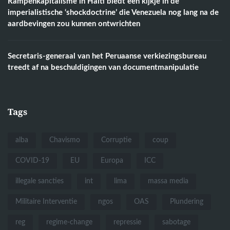
Rampenkapitalisme in Haïti biedt een kijkje in de
imperialistische ‘shockdoctrine’ die Venezuela nog lang na de
aardbevingen zou kunnen ontwrichten
Secretaris-generaal van het Peruaanse verkiezingsbureau
treedt af na beschuldigingen van documentmanipulatie
Tags
alba
Chavismo
Corruptie
coup
COVID-19
EU
Europa
ICC
illegale sancties
int
lima
massa media
Militaire Interventie
ngos
OAS
Plundering
reg
regime-change
repressie
sabotage