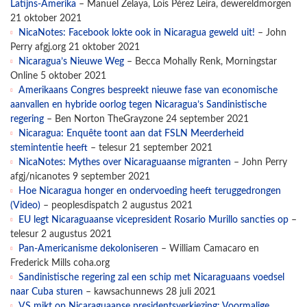
Latijns-Amerika
– Manuel Zelaya, Lois Pérez Leira, dewereldmorgen
21 oktober 2021
NicaNotes: Facebook lokte ook in Nicaragua geweld uit!
– John
Perry afgj.org 21 oktober 2021
Nicaragua’s Nieuwe Weg
– Becca Mohally Renk, Morningstar
Online 5 oktober 2021
Amerikaans Congres bespreekt nieuwe fase van economische
aanvallen en hybride oorlog tegen Nicaragua’s Sandinistische
regering
– Ben Norton TheGrayzone 24 september 2021
Nicaragua: Enquête toont aan dat FSLN Meerderheid
stemintentie heeft
– telesur 21 september 2021
NicaNotes: Mythes over Nicaraguaanse migranten
– John Perry
afgj/nicanotes 9 september 2021
Hoe Nicaragua honger en ondervoeding heeft teruggedrongen
(Video)
– peoplesdispatch 2 augustus 2021
EU legt Nicaraguaanse vicepresident Rosario Murillo sancties op
–
telesur 2 augustus 2021
Pan-Americanisme dekoloniseren
– William Camacaro en
Frederick Mills coha.org
Sandinistische regering zal een schip met Nicaraguaans voedsel
naar Cuba sturen
– kawsachunnews 28 juli 2021
VS mikt op Nicaraguaanse presidentsverkiezing: Voormalige