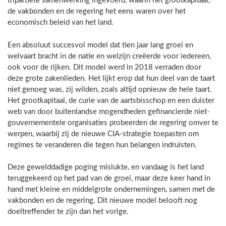
tripartiete samenwerking ingevoerd, waarin het grootkapitaal,
de vakbonden en de regering het eens waren over het
economisch beleid van het land.
Een absoluut succesvol model dat tien jaar lang groei en
welvaart bracht in de natie en welzijn creëerde voor iedereen,
ook voor de rijken. Dit model werd in 2018 verraden door
deze grote zakenlieden. Het lijkt erop dat hun deel van de taart
niet genoeg was, zij wilden, zoals altijd opnieuw de hele taart.
Het grootkapitaal, de curie van de aartsbisschop en een duister
web van door buitenlandse mogendheden gefinancierde niet-
gouvernementele organisaties probeerden de regering omver te
werpen, waarbij zij de nieuwe CIA-strategie toepasten om
regimes te veranderen die tegen hun belangen indruisten.
Deze gewelddadige poging mislukte, en vandaag is het land
teruggekeerd op het pad van de groei, maar deze keer hand in
hand met kleine en middelgrote ondernemingen, samen met de
vakbonden en de regering. Dit nieuwe model belooft nog
doeltreffender te zijn dan het vorige.