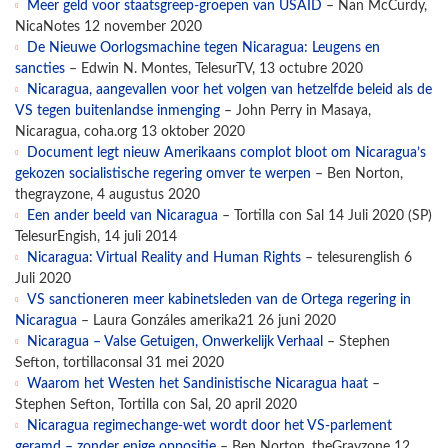
Meer geld voor staatsgreep-groepen van USAID
– Nan McCurdy,
NicaNotes 12 november 2020
De Nieuwe Oorlogsmachine tegen Nicaragua: Leugens en
sancties
– Edwin N. Montes, TelesurTV, 13 octubre 2020
Nicaragua, aangevallen voor het volgen van hetzelfde beleid als de
VS tegen buitenlandse inmenging
– John Perry in Masaya,
Nicaragua, coha.org 13 oktober 2020
Document legt nieuw Amerikaans complot bloot om Nicaragua’s
gekozen socialistische regering omver te werpen
– Ben Norton,
thegrayzone, 4 augustus 2020
Een ander beeld van Nicaragua
– Tortilla con Sal 14 Juli 2020 (SP)
TelesurEngish, 14 juli 2014
Nicaragua: Virtual Reality and Human Rights
– telesurenglish 6
Juli 2020
VS sanctioneren meer kabinetsleden van de Ortega regering in
Nicaragua
– Laura Gonzáles amerika21 26 juni 2020
Nicaragua – Valse Getuigen, Onwerkelijk Verhaal
– Stephen
Sefton, tortillaconsal 31 mei 2020
Waarom het Westen het Sandinistische Nicaragua haat
–
Stephen Sefton, Tortilla con Sal, 20 april 2020
Nicaragua regimechange-wet wordt door het VS-parlement
geramd – zonder enige oppositie
– Ben Norton, theGrayzone 12