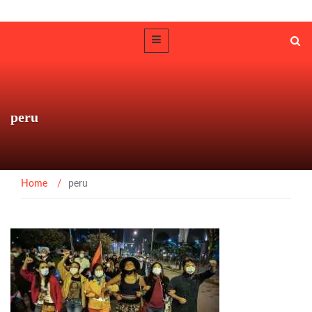
peru
Home
/
peru