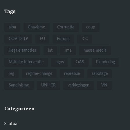
Tags
alba
Chavismo
Corruptie
coup
COVID-19
EU
Europa
ICC
illegale sancties
int
lima
massa media
Militaire Interventie
ngos
OAS
Plundering
reg
regime-change
repressie
sabotage
Sandinismo
UNHCR
verkiezingen
VN
Categorieën
alba