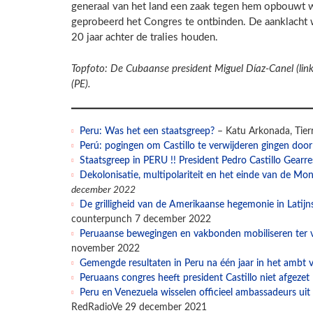
generaal van het land een zaak tegen hem opbouwt 
geprobeerd het Congres te ontbinden. De aanklacht
20 jaar achter de tralies houden.
Topfoto: De Cubaanse president Miguel Díaz-Canel (link
(PE).
Peru: Was het een staatsgreep?
– Katu Arkonada, Tie
Perú: pogingen om Castillo te verwijderen gingen door
Staatsgreep in PERU !! President Pedro Castillo Gearre
Dekolonisatie, multipolariteit en het einde van de Mo
december 2022
De grilligheid van de Amerikaanse hegemonie in Latijn
counterpunch 7 december 2022
Peruaanse bewegingen en vakbonden mobiliseren ter ve
november 2022
Gemengde resultaten in Peru na één jaar in het ambt v
Peruaans congres heeft president Castillo niet afgezet
Peru en Venezuela wisselen officieel ambassadeurs ui
RedRadioVe 29 december 2021