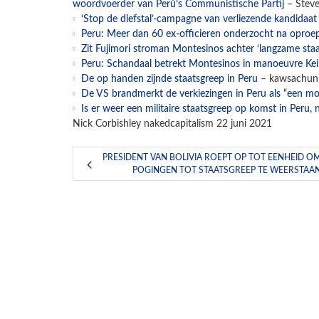
woordvoerder van Perú’s Communistische Partij
– Steve
‘Stop de diefstal’-campagne van verliezende kandidaa
Peru: Meer dan 60 ex-officieren onderzocht na oproep
Zit Fujimori stroman Montesinos achter ‘langzame staa
Peru: Schandaal betrekt Montesinos in manoeuvre Kei
De op handen zijnde staatsgreep in Peru
– kawsachunn
De VS brandmerkt de verkiezingen in Peru als “een m
Is er weer een militaire staatsgreep op komst in Peru, 
Nick Corbishley nakedcapitalism 22 juni 2021
PRESIDENT VAN BOLIVIA ROEPT OP TOT EENHEID O
POGINGEN TOT STAATSGREEP TE WEERSTAA