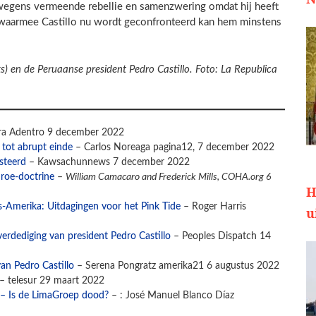
wegens vermeende rebellie en samenzwering omdat hij heeft
 waarmee Castillo nu wordt geconfronteerd kan hem minstens
s) en de Peruaanse president Pedro Castillo. Foto: La Republica
rra Adentro 9 december 2022
 tot abrupt einde
– Carlos Noreaga pagina12, 7 december 2022
steerd
– Kawsachunnews 7 december 2022
nroe-doctrine
–
William Camacaro and Frederick Mills, COHA.org 6
H
s-Amerika: Uitdagingen voor het Pink Tide
– Roger Harris
u
rdediging van president Pedro Castillo
– Peoples Dispatch 14
an Pedro Castillo
– Serena Pongratz amerika21 6 augustus 2022
– telesur 29 maart 2022
t – Is de LimaGroep dood?
– : José Manuel Blanco Díaz