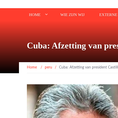
HOME
WIE ZIJN WIJ
EXTERNE 
Cuba: Afzetting van pres
Home
/
peru
/
Cuba: Afzetting van president Castil