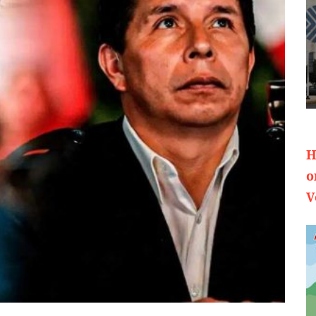
H
o
V