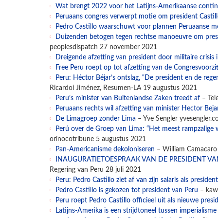
Wat brengt 2022 voor het Latijns-Amerikaanse contin
Peruaans congres verwerpt motie om president Castillo
Pedro Castillo waarschuwt voor plannen Peruaanse m
Duizenden betogen tegen rechtse manoeuvre om presid
peoplesdispatch 27 november 2021
Dreigende afzetting van president door militaire crisis 
Free Peru roept op tot afzetting van de Congresvoorzit
Peru: Héctor Béjar’s ontslag, “De president en de regeri
Ricardoi Jiménez, Resumen-LA 19 augustus 2021
Peru’s minister van Buitenlandse Zaken treedt af
– Tel
Peruaans rechts wil afzetting van minister Hector Beja
De Limagroep zonder Lima
– Yve Sengler yvesengler.
Perú over de Groep van Lima: “Het meest rampzalige w
orinocotribune 5 augustus 2021
Pan-Americanisme dekoloniseren
– William Camacaro e
INAUGURATIETOESPRAAK VAN DE PRESIDENT VAN
Regering van Peru 28 juli 2021
Peru: Pedro Castillo ziet af van zijn salaris als president
Pedro Castillo is gekozen tot president van Peru
– kaw
Peru roept Pedro Castillo officieel uit als nieuwe presi
Latijns-Amerika is een strijdtoneel tussen imperialism