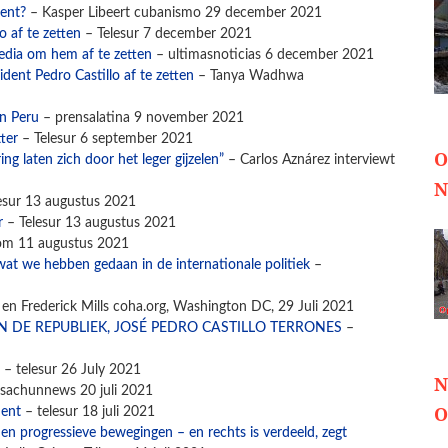
ent?
– Kasper Libeert cubanismo 29 december 2021
 af te zetten
– Telesur 7 december 2021
edia om hem af te zetten
– ultimasnoticias 6 december 2021
ent Pedro Castillo af te zetten
– Tanya Wadhwa
in Peru
– prensalatina 9 november 2021
ter
– Telesur 6 september 2021
O
ng laten zich door het leger gijzelen”
– Carlos Aznárez interviewt
N
esur 13 augustus 2021
r
– Telesur 13 augustus 2021
com 11 augustus 2021
at we hebben gedaan in de internationale politiek
–
n Frederick Mills coha.org, Washington DC, 29 Juli 2021
 DE REPUBLIEK, JOSÉ PEDRO CASTILLO TERRONES
–
– telesur 26 July 2021
N
sachunnews 20 juli 2021
O
dent
– telesur 18 juli 2021
e en progressieve bewegingen – en rechts is verdeeld, zegt