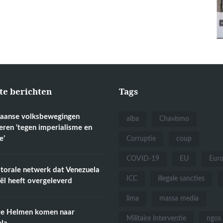
te berichten
Tags
aanse volksbewegingen
alba
Chavismo
eren ‘tegen imperialisme en
e’
Corruptie
coup
COVID-19
EU
Eur
torale netwerk dat Venezuela
ICC
illegale sancties
aël heeft overgeleverd
lima
massa media
te Helmen komen naar
Militaire Interventie
ngos