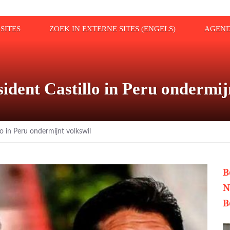
SITES
ZOEK IN EXTERNE SITES (ENGELS)
AGEN
ident Castillo in Peru ondermij
lo in Peru ondermijnt volkswil
B
N
B