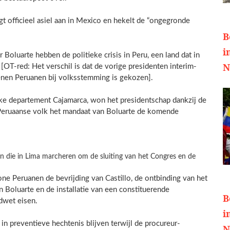
gt officieel asiel aan in Mexico en hekelt de “ongegronde
B
i
Boluarte hebben de politieke crisis in Peru, een land dat in
N
 [OT-red: Het verschil is dat de vorige presidenten interim-
oenen Peruanen bij volksstemming is gekozen].
ijke departement Cajamarca, won het presidentschap dankzij de
 Peruaanse volk het mandaat van Boluarte de komende
n die in Lima marcheren om de sluiting van het Congres en de
one Peruanen de bevrijding van Castillo, de ontbinding van het
n Boluarte en de installatie van een constituerende
B
dwet eisen.
i
in preventieve hechtenis blijven terwijl de procureur-
N