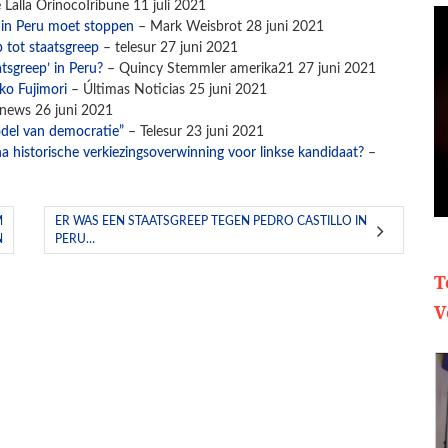
 Lalla OrinocoTribune 11 juli 2021
t in Peru moet stoppen
– Mark Weisbrot 28 juni 2021
 tot staatsgreep
– telesur 27 juni 2021
tsgreep’ in Peru?
– Quincy Stemmler amerika21 27 juni 2021
ko Fujimori
– Últimas Noticias 25 juni 2021
ews 26 juni 2021
odel van democratie”
– Telesur 23 juni 2021
na historische verkiezingsoverwinning voor linkse kandidaat?
–
M
ER WAS EEN STAATSGREEP TEGEN PEDRO CASTILLO IN
N
PERU…
T
V