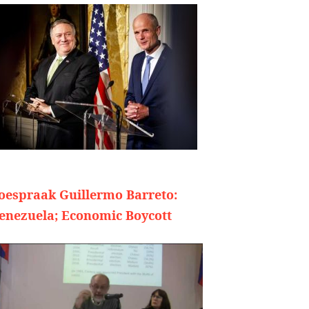
oespraak Guillermo Barreto:
enezuela; Economic Boycott