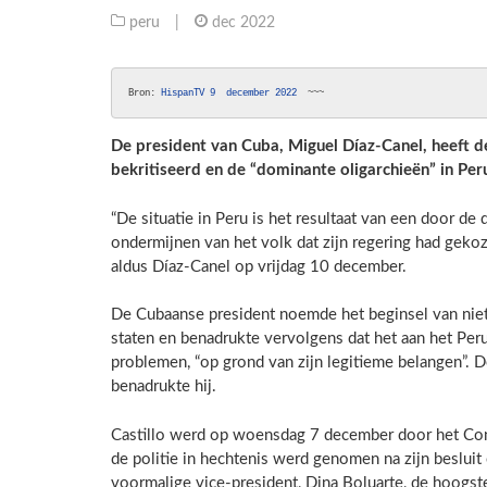
peru
|
dec 2022
Bron:
 HispanTV 9  december 2022 
 ~~~
De president van Cuba, Miguel Díaz-Canel, heeft d
bekritiseerd en de “dominante oligarchieën” in Per
“De situatie in Peru is het resultaat van een door de
ondermijnen van het volk dat zijn regering had gek
aldus Díaz-Canel op vrijdag 10 december.
De Cubaanse president noemde het beginsel van niet
staten en benadrukte vervolgens dat het aan het Peru
problemen, “op grond van zijn legitieme belangen”. 
benadrukte hij.
Castillo werd op woensdag 7 december door het Cong
de politie in hechtenis werd genomen na zijn besluit
voormalige vice-president, Dina Boluarte, de hoogst