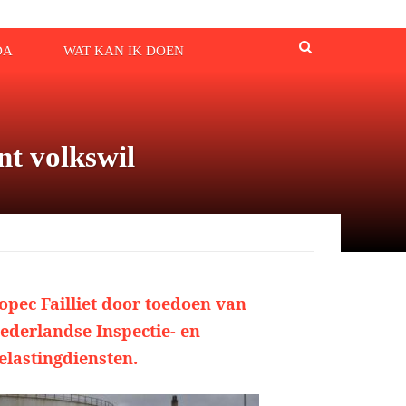
DA
WAT KAN IK DOEN
nt volkswil
opec Failliet door toedoen van
ederlandse Inspectie- en
elastingdiensten.