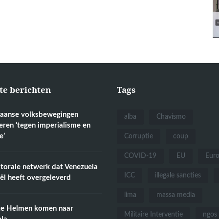
te berichten
Tags
aanse volksbewegingen
alba
Chavismo
eren ‘tegen imperialisme en
e’
Corruptie
coup
COVID-19
EU
Eur
torale netwerk dat Venezuela
ICC
illegale sancties
aël heeft overgeleverd
lima
massa media
te Helmen komen naar
Militaire Interventie
ngos