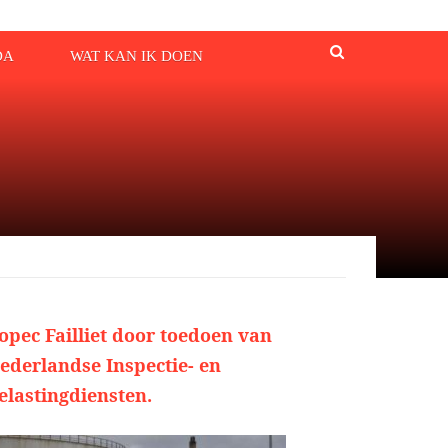
DA
WAT KAN IK DOEN
opec Failliet door toedoen van
ederlandse Inspectie- en
elastingdiensten.