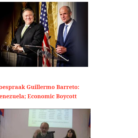
oespraak Guillermo Barreto:
enezuela; Economic Boycott