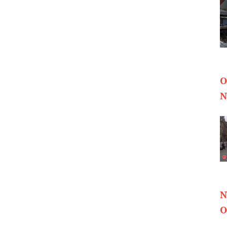
O
N
N
O