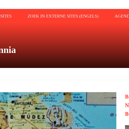
SITES
ZOEK IN EXTERNE SITES (ENGELS)
AGEN
nnia
B
N
B