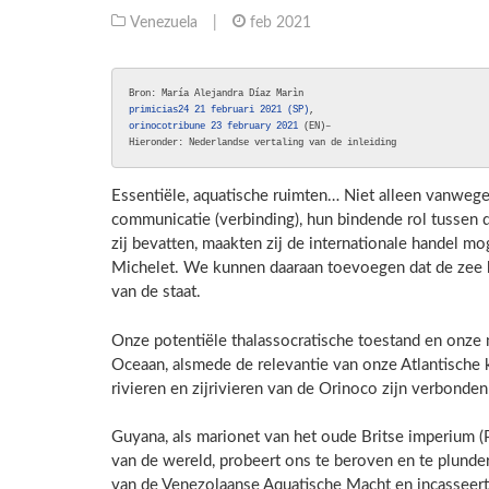
Venezuela
|
feb 2021
primicias24 21 februari 2021 (SP)
orinocotribune 23 february 2021
 (EN)–

Hieronder: Nederlandse vertaling van de inleiding
Essentiële, aquatische ruimten… Niet alleen vanwege
communicatie (verbinding), hun bindende rol tussen
zij bevatten, maakten zij de internationale handel mog
Michelet. We kunnen daaraan toevoegen dat de zee he
van de staat.
Onze potentiële thalassocratische toestand en onze 
Oceaan, alsmede de relevantie van onze Atlantische 
rivieren en zijrivieren van de Orinoco zijn verbonde
Guyana, als marionet van het oude Britse imperium (P
van de wereld, probeert ons te beroven en te plunde
van de Venezolaanse Aquatische Macht en incasseert 