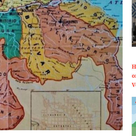
H
o
V