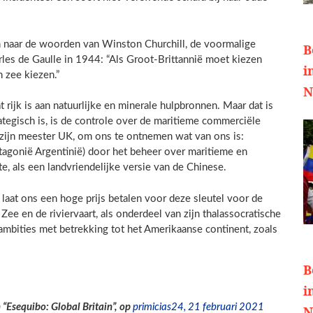
son naar de woorden van Winston Churchill, de voormalige
B
rles de Gaulle in 1944: “Als Groot-Brittannië moet kiezen
i
 zee kiezen.”
N
rijk is aan natuurlijke en minerale hulpbronnen. Maar dat is
rategisch is, is de controle over de maritieme commerciële
 zijn meester UK, om ons te ontnemen wat van ons is:
atagonië Argentinië) door het beheer over maritieme en
te, als een landvriendelijke versie van de Chinese.
 laat ons een hoge prijs betalen voor deze sleutel voor de
Zee en de riviervaart, als onderdeel van zijn thalassocratische
ambities met betrekking tot het Amerikaanse continent, zoals
B
i
 “Esequibo: Global Britain”, op
primicias24, 21 februari 2021
N