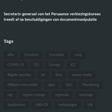
Secretaris-generaal van het Peruaanse verkiezingsbureau
treedt af na beschuldigingen van documentmanipulatie
Tags
alba
Chavismo
Corruptie
coup
COVID-19
EU
Europa
ICC
illegale sancties
int
lima
massa media
Militaire Interventie
ngos
OAS
Plundering
reg
regime-change
repressie
sabotage
Sandinismo
UNHCR
verkiezingen
VN