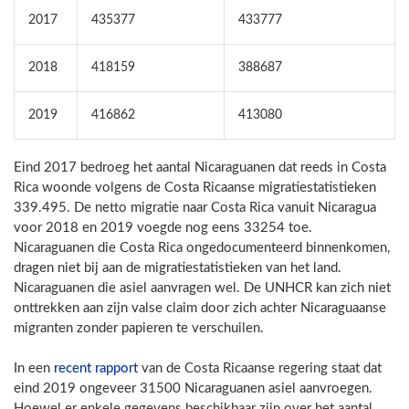
2017
435377
433777
2018
418159
388687
2019
416862
413080
Eind 2017 bedroeg het aantal Nicaraguanen dat reeds in Costa
Rica woonde volgens de Costa Ricaanse migratiestatistieken
339.495. De netto migratie naar Costa Rica vanuit Nicaragua
voor 2018 en 2019 voegde nog eens 33254 toe.
Nicaraguanen die Costa Rica ongedocumenteerd binnenkomen,
dragen niet bij aan de migratiestatistieken van het land.
Nicaraguanen die asiel aanvragen wel. De UNHCR kan zich niet
onttrekken aan zijn valse claim door zich achter Nicaraguaanse
migranten zonder papieren te verschuilen.
In een
recent rapport
van de Costa Ricaanse regering staat dat
eind 2019 ongeveer 31500 Nicaraguanen asiel aanvroegen.
Hoewel er enkele gegevens beschikbaar zijn over het aantal