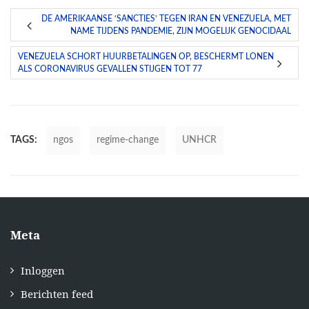
DE AMERIKAANSE ‘SANCTIES’ TEGEN IRAN EN VENEZUELA, MET
NAME TIJDENS PANDEMIE, ZIJN MOGELIJK GENOCIDAAL
VENEZUELA SCHORT HUURBETALINGEN OP, BESCHERMT LONEN
ALS CORONAVIRUS GEVALLEN STIJGEN TOT 77
TAGS:
ngos
regime-change
UNHCR
Meta
Inloggen
Berichten feed