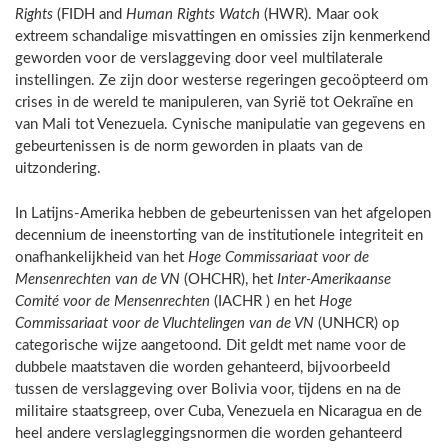
Rights
(FIDH and
Human Rights Watch
(HWR). Maar ook
extreem schandalige misvattingen en omissies zijn kenmerkend
geworden voor de verslaggeving door veel multilaterale
instellingen. Ze zijn door westerse regeringen gecoöpteerd om
crises in de wereld te manipuleren, van Syrië tot Oekraïne en
van Mali tot Venezuela. Cynische manipulatie van gegevens en
gebeurtenissen is de norm geworden in plaats van de
uitzondering.
In Latijns-Amerika hebben de gebeurtenissen van het afgelopen
decennium de ineenstorting van de institutionele integriteit en
onafhankelijkheid van het
Hoge Commissariaat voor de
Mensenrechten van de VN
(OHCHR), het
Inter-Amerikaanse
Comité voor de Mensenrechten
(IACHR ) en het
Hoge
Commissariaat voor de Vluchtelingen van de VN
(UNHCR) op
categorische wijze aangetoond. Dit geldt met name voor de
dubbele maatstaven die worden gehanteerd, bijvoorbeeld
tussen de verslaggeving over Bolivia voor, tijdens en na de
militaire staatsgreep, over Cuba, Venezuela en Nicaragua en de
heel andere verslagleggingsnormen die worden gehanteerd