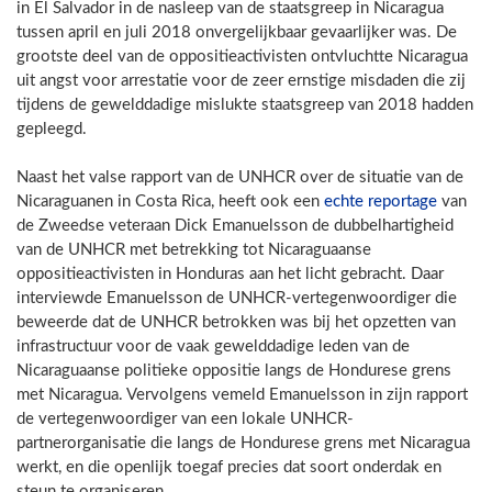
in El Salvador in de nasleep van de staatsgreep in Nicaragua
tussen april en juli 2018 onvergelijkbaar gevaarlijker was. De
grootste deel van de oppositieactivisten ontvluchtte Nicaragua
uit angst voor arrestatie voor de zeer ernstige misdaden die zij
tijdens de gewelddadige mislukte staatsgreep van 2018 hadden
gepleegd.
Naast het valse rapport van de UNHCR over de situatie van de
Nicaraguanen in Costa Rica, heeft ook een
echte reportage
van
de Zweedse veteraan Dick Emanuelsson de dubbelhartigheid
van de UNHCR met betrekking tot Nicaraguaanse
oppositieactivisten in Honduras aan het licht gebracht. Daar
interviewde Emanuelsson de UNHCR-vertegenwoordiger die
beweerde dat de UNHCR betrokken was bij het opzetten van
infrastructuur voor de vaak gewelddadige leden van de
Nicaraguaanse politieke oppositie langs de Hondurese grens
met Nicaragua. Vervolgens vemeld Emanuelsson in zijn rapport
de vertegenwoordiger van een lokale UNHCR-
partnerorganisatie die langs de Hondurese grens met Nicaragua
werkt, en die openlijk toegaf precies dat soort onderdak en
steun te organiseren.