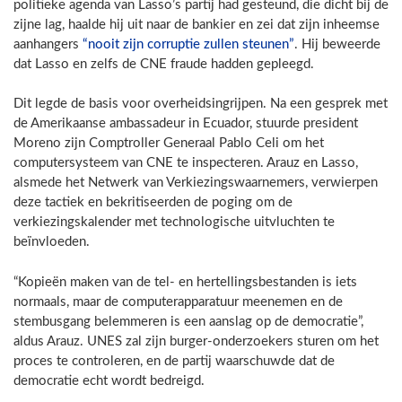
politieke agenda van Lasso’s partij had gesteund, die dicht bij de
zijne lag, haalde hij uit naar de bankier en zei dat zijn inheemse
aanhangers
“nooit zijn corruptie zullen steunen”
. Hij beweerde
dat Lasso en zelfs de CNE fraude hadden gepleegd.
Dit legde de basis voor overheidsingrijpen. Na een gesprek met
de Amerikaanse ambassadeur in Ecuador, stuurde president
Moreno zijn Comptroller Generaal Pablo Celi om het
computersysteem van CNE te inspecteren. Arauz en Lasso,
alsmede het Netwerk van Verkiezingswaarnemers, verwierpen
deze tactiek en bekritiseerden de poging om de
verkiezingskalender met technologische uitvluchten te
beïnvloeden.
“Kopieën maken van de tel- en hertellingsbestanden is iets
normaals, maar de computerapparatuur meenemen en de
stembusgang belemmeren is een aanslag op de democratie”,
aldus Arauz. UNES zal zijn burger-onderzoekers sturen om het
proces te controleren, en de partij waarschuwde dat de
democratie echt wordt bedreigd.