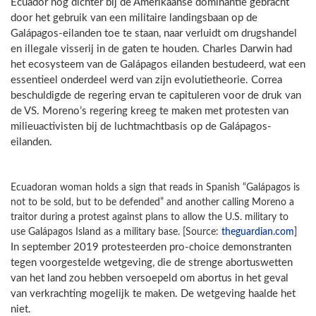
Ecuador nog dichter bij de Amerikaanse dominantie gebracht
door het gebruik van een militaire landingsbaan op de
Galápagos-eilanden toe te staan, naar verluidt om drugshandel
en illegale visserij in de gaten te houden. Charles Darwin had
het ecosysteem van de Galápagos eilanden bestudeerd, wat een
essentieel onderdeel werd van zijn evolutietheorie. Correa
beschuldigde de regering ervan te capituleren voor de druk van
de VS. Moreno’s regering kreeg te maken met protesten van
milieuactivisten bij de luchtmachtbasis op de Galápagos-
eilanden.
Ecuadoran woman holds a sign that reads in Spanish “Galápagos is
not to be sold, but to be defended” and another calling Moreno a
traitor during a protest against plans to allow the U.S. military to
use Galápagos Island as a military base. [Source:
theguardian.com
]
In september 2019 protesteerden pro-choice demonstranten
tegen voorgestelde wetgeving, die de strenge abortuswetten
van het land zou hebben versoepeld om abortus in het geval
van verkrachting mogelijk te maken. De wetgeving haalde het
niet.