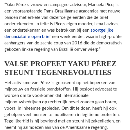
“Yaku Pérez’s vrouw en campagne-adviseur, Manuela Picq, is
een vooraanstaande Frans-Braziliaanse academica met nauwe
banden met enkele van dezelfde geleerden die de brief
ondertekenden. In feite is Picq’s eigen moeder, Lena Lavinas,
een ondertekenaar, en was betrokken bij een
soortgelijke
denunciatoire open brief
een week eerder, waarin high-profile
aanhangers van de zachte coup van 2016 die de democratisch
gekozen linkse regering van Brazilië omver wierp.”
VALSE PROFEET YAKU PÉREZ
STEUNT TEGENREVOLUTIES
Het activisme van Pérez is gebaseerd op het beperken van
mijnbouw en fossiele brandstoffen. Hij besloot advocaat te
worden om te voorkomen dat internationale
mijnbouwbedrijven op rechterlijk bevel zouden gaan boren,
vooral in inheemse gebieden. Om dit te doen, heeft hij ook
geholpen veel mensen te mobiliseren in legitieme protesten.
Tegelijkertijd is hij bevriend met en steunt hij zakenlieden, en
neemt hij aalmoezen aan van de Amerikaanse regering.