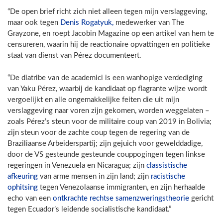
“De open brief richt zich niet alleen tegen mijn verslaggeving,
maar ook tegen
Denis Rogatyuk,
medewerker van The
Grayzone, en roept Jacobin Magazine op een artikel van hem te
censureren, waarin hij de reactionaire opvattingen en politieke
staat van dienst van Pérez documenteert.
“De diatribe van de academici is een wanhopige verdediging
van Yaku Pérez, waarbij de kandidaat op flagrante wijze wordt
vergoelijkt en alle ongemakkelijke feiten die uit mijn
verslaggeving naar voren zijn gekomen, worden weggelaten –
zoals Pérez’s steun voor de militaire coup van 2019 in Bolivia;
zijn steun voor de zachte coup tegen de regering van de
Braziliaanse Arbeiderspartij; zijn gejuich voor gewelddadige,
door de VS gesteunde gesteunde couppogingen tegen linkse
regeringen in Venezuela en Nicaragua; zijn
classistische
afkeuring
van arme mensen in zijn land; zijn
racistische
ophitsing
tegen Venezolaanse immigranten, en zijn herhaalde
echo van een
ontkrachte rechtse samenzweringstheorie
gericht
tegen Ecuador’s leidende socialistische kandidaat.”