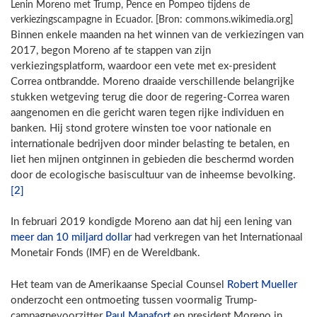
Lenin Moreno met Trump, Pence en Pompeo tijdens de
verkiezingscampagne in Ecuador. [Bron: commons.wikimedia.org]
Binnen enkele maanden na het winnen van de verkiezingen van
2017, begon Moreno af te stappen van zijn
verkiezingsplatform, waardoor een vete met ex-president
Correa ontbrandde. Moreno draaide verschillende belangrijke
stukken wetgeving terug die door de regering-Correa waren
aangenomen en die gericht waren tegen rijke individuen en
banken. Hij stond grotere winsten toe voor nationale en
internationale bedrijven door minder belasting te betalen, en
liet hen mijnen ontginnen in gebieden die beschermd worden
door de ecologische basiscultuur van de inheemse bevolking.
[2]
In februari 2019 kondigde Moreno aan dat hij een lening van
meer dan 10 miljard dollar
had verkregen van het Internationaal
Monetair Fonds (IMF) en de Wereldbank.
Het team van de Amerikaanse Special Counsel
Robert Mueller
onderzocht een ontmoeting tussen voormalig Trump-
campagnevoorzitter
Paul Manafort
en president Moreno in