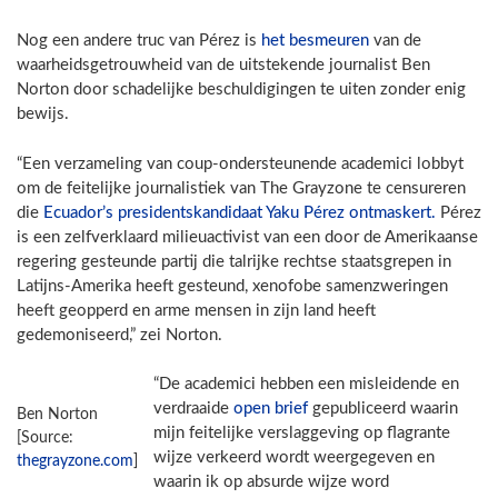
Nog een andere truc van Pérez is
het besmeuren
van de
waarheidsgetrouwheid van de uitstekende journalist Ben
Norton door schadelijke beschuldigingen te uiten zonder enig
bewijs.
“Een verzameling van coup-ondersteunende academici lobbyt
om de feitelijke journalistiek van The Grayzone te censureren
die
Ecuador’s presidentskandidaat Yaku Pérez ontmaskert.
Pérez
is een zelfverklaard milieuactivist van een door de Amerikaanse
regering gesteunde partij die talrijke rechtse staatsgrepen in
Latijns-Amerika heeft gesteund, xenofobe samenzweringen
heeft geopperd en arme mensen in zijn land heeft
gedemoniseerd,” zei Norton.
“De academici hebben een misleidende en
verdraaide
open brief
gepubliceerd waarin
Ben Norton
mijn feitelijke verslaggeving op flagrante
[Source:
wijze verkeerd wordt weergegeven en
thegrayzone.com
]
waarin ik op absurde wijze word