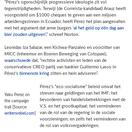
“Pérez’s ogenschijnlijk progressieve ideologie zit vol
tegenstrijdigheden. Terwijl (de Correista-kandidaat) Arauz heeft
voorgesteld om $1000 cheques te geven aan een miljoen
arbeidersgezinnen in Ecuador, heeft Pérez het plan aangevallen
met het argument dat arme burgers
‘al het geld op één dag aan
bier zouden uitgeven’
,” schreef Norton.
Leonidas Iza Salazar, een Kichwa-Panzaleo en voorzitter van
MICC (Inheemse en Boeren Beweging van Cotopaxi),
waarschuwde
dat, “rechtse activisten en leden van de
conservatieve CREO partij van bankier Guillermo Lasso in
Pérez’s
binnenste kring
zitten en hem adviseren”.
Pérez’s “eco-socialisme” beleid omvat het
streven naar geldlingen van het IMF; het
Yaku Perez on
bevorderen van handelsbetrekkingen met de
the campaign
V.S. en het grootkapitaal; het verminderen
trail [Source:
van de rol van de regering in de sociale
writersrebel.com
]
voorzieningen; en zelfs het verminderen van
de rol van volksvergaderingen.