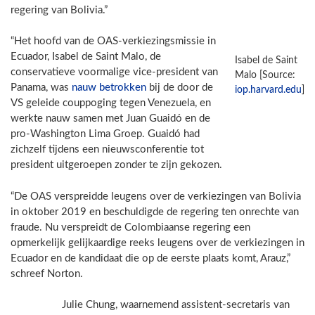
regering van Bolivia.”
“Het hoofd van de OAS-verkiezingsmissie in
Ecuador, Isabel de Saint Malo, de
Isabel de Saint
conservatieve voormalige vice-president van
Malo [Source:
Panama, was
nauw betrokken
bij de door de
iop.harvard.edu
]
VS geleide couppoging tegen Venezuela, en
werkte nauw samen met Juan Guaidó en de
pro-Washington Lima Groep. Guaidó had
zichzelf tijdens een nieuwsconferentie tot
president uitgeroepen zonder te zijn gekozen.
“De OAS verspreidde leugens over de verkiezingen van Bolivia
in oktober 2019 en beschuldigde de regering ten onrechte van
fraude. Nu verspreidt de Colombiaanse regering een
opmerkelijk gelijkaardige reeks leugens over de verkiezingen in
Ecuador en de kandidaat die op de eerste plaats komt, Arauz,”
schreef Norton.
Julie Chung, waarnemend assistent-secretaris van