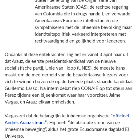
Staten, de leiding van de Organisatie van
Amerikaanse Staten (OAS), de rechtse regering
van Colombia die in drugs handelt, en verwarde
Amerikaanse/Europese intellectuelen die
sympathiseren met de inheemse bevolking maar
identiteitspolitiek verkeerd interpreteren met
rechtvaardigheid en gelijkheid voor iedereen.
Ondanks al deze elitekrachten zag het er vanaf 3 april naar uit
dat Arauz, de eerste presidentskandidaat van de nieuwe
socialistische partij, Unie van Hoop (UNES), de meeste kans
maakt om de meerderheid van de Ecuadoriaanse kiezers voor
zich te winnen boven de op de tweede plaats staande kandidaat
Guillermo Lasso. Na intern debat riep CONAIE op tot steun aan
Pérez tijdens een bijeenkomst waar haar voorzitter, Jaime
Vargas, en Arauz elkaar omhelsden.
Vargas zei dat de belangrijkste inheemse organisatie
“officieel
Andrés Arauz steunt”
. Hij heeft “de absolute steun van de
inheemse beweging”, aldus het grote Ecuadoraanse dagblad El
Universo.