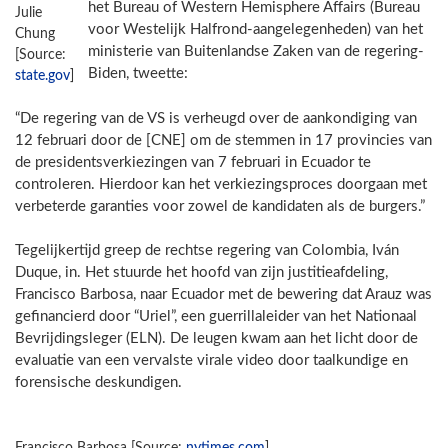
het Bureau of Western Hemisphere Affairs (Bureau
Julie
voor Westelijk Halfrond-aangelegenheden) van het
Chung
ministerie van Buitenlandse Zaken van de regering-
[Source:
Biden, tweette:
state.gov
]
“De regering van de VS is verheugd over de aankondiging van
12 februari door de [CNE] om de stemmen in 17 provincies van
de presidentsverkiezingen van 7 februari in Ecuador te
controleren. Hierdoor kan het verkiezingsproces doorgaan met
verbeterde garanties voor zowel de kandidaten als de burgers.”
Tegelijkertijd greep de rechtse regering van Colombia, Iván
Duque, in. Het stuurde het hoofd van zijn justitieafdeling,
Francisco Barbosa, naar Ecuador met de bewering dat Arauz was
gefinancierd door “Uriel”, een guerrillaleider van het Nationaal
Bevrijdingsleger (ELN). De leugen kwam aan het licht door de
evaluatie van een vervalste virale video door taalkundige en
forensische deskundigen.
Francisco Barbosa [Source:
nytimes.com
]