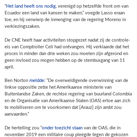
“
Het land heeft ons nodig,
verenigd op hetzelfde front om van
Ecuador een land van kansen te maken,” voegde Lasso eraan
toe, en hij verwierp de inmenging van de regering Moreno in
verkiezingszaken.
De CNE heeft haar activiteiten stopgezet nadat zij de controle-
eis van Comptroller Celi had ontvangen. Hij verklaarde dat het
proces in minder dan drie weken zou moeten zijn afgerond en
geen invloed zou mogen hebben op de stembusgang van 11
april.
Ben Norton
meldde:
“De overweldigende overwinning van de
linkse oppositie zette het Amerikaanse ministerie van
Buitenlandse Zaken, de rechtse regering van buurland Colombia
en de Organisatie van Amerikaanse Staten (OAS) ertoe aan zich
te mobiliseren om te voorkomen dat [Arauz] zijn ambt zou
aanvaarden.”
De hertelling zou “
onder toezicht staan
van de OAS, die in
november 2019 een militaire coup pleegde tegen de gekozen