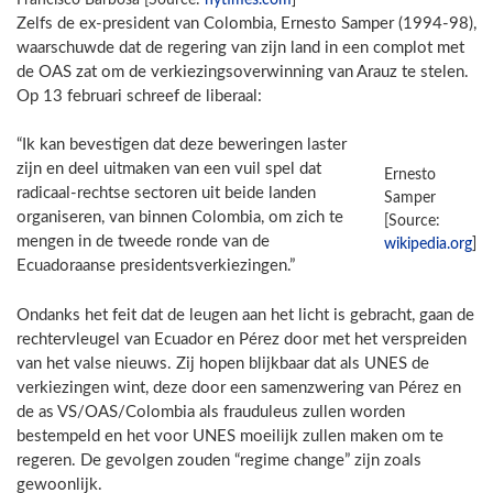
Zelfs de ex-president van Colombia, Ernesto Samper (1994-98),
waarschuwde dat de regering van zijn land in een complot met
de OAS zat om de verkiezingsoverwinning van Arauz te stelen.
Op 13 februari schreef de liberaal:
“Ik kan bevestigen dat deze beweringen laster
zijn en deel uitmaken van een vuil spel dat
Ernesto
radicaal-rechtse sectoren uit beide landen
Samper
organiseren, van binnen Colombia, om zich te
[Source:
mengen in de tweede ronde van de
wikipedia.org
]
Ecuadoraanse presidentsverkiezingen.”
Ondanks het feit dat de leugen aan het licht is gebracht, gaan de
rechtervleugel van Ecuador en Pérez door met het verspreiden
van het valse nieuws. Zij hopen blijkbaar dat als UNES de
verkiezingen wint, deze door een samenzwering van Pérez en
de as VS/OAS/Colombia als frauduleus zullen worden
bestempeld en het voor UNES moeilijk zullen maken om te
regeren. De gevolgen zouden “regime change” zijn zoals
gewoonlijk.