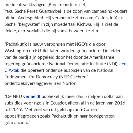
presidentsverkiezingen. [Bron: reporterre.net]
Yaku Sacha Pérez Guartambel is de zoon van campesino-ouders
uit het Andesgebied. Hij veranderde zijn naam, Carlos, in Yaku
Sacha, “bergwater” in zijn moedertaal Kichwa. Hij is niet de
linkse, eco-socialist die hij soms beweert te zijn.
“Pachakutik is nauw verbonden met NGO’s die door
Washington en EU-lidstaten worden gefinancierd. De leiders
van de partij zijn opgeleid door het door de Amerikaanse
regering gefinancierde National Democratic Institute (NDI),
een
CIA-tak
die opereert onder de auspiciën van de National
Endowment for Democracy (NED),” schreef
onderzoeksverslaggever Ben Norton.
“De NED
vermeldt
publiekelijk meer dan 5 miljoen dollar aan
subsidies voor ngo’s in Ecuador, alleen al in de jaren van 2016
tot 2019. Met veel van dit geld zijn anti-Correa
oppositiegroepen zoals Pachakutik en haar bondgenoten
gefinancierd.”