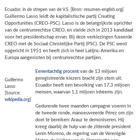
Ecuador, in de strepen van de V.S. [Bron: resumen-english.org]
Guillermo Lasso leidt de kapitalistische partij Creating
Opportunities (CREO-PSC). Lasso is de belangrijkste oprichter
van de centrumrechtse CREO, en stelde zich in 2013 kandidaat
voor het presidentschap ervan. Bij deze verkiezingen fuseerde
CREO met de Sociaal Christelijke Partij (PSC). De PSC werd
opgericht in 1951 en heeft zich in heel Latijns-Amerika en
Europa aangesloten bij centrumrechtse partijen.
Eenentachtig procent
van de 13 miljoen
geregistreerde kiezers bracht zijn stem uit.
Guillermo
Ecuador heeft een bevolking van 17,3 miljoen
Lasso
mensen, waarvan 1,1 miljoen inheems zijn.
[Source:
wikipedia.org
]
Gedurende twee maanden campagne voeren in
de tweede ronde, manoeuvreerde Pérez om zijn
doel te bereiken: Arauz te demoniseren. Hij
kreeg daarbij de hulp van de zittende president
Lenin Moreno, de regering van de Verenigde