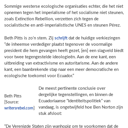
Sommige westerse ecologische organisaties echter, die het niet
opnemen tegen het imperialisme of het socialisme niet steunen,
zoals Extinction Rebellion, verzetten zich tegen de
socialistische en anti-imperialistische UNES en steunen Pérez.
Beth Pitts is zo’n stem. Zij
schrijft
dat de huidige verkiezingen
“de inheemse verdediger plaatst tegenover de voormalige
president die hem gevangen heeft gezet, [en] een slagveld biedt
voor twee tegengestelde ideologieën. Aan de ene kant, een
uitbreiding van extractivisme en autoritarisme. Aan de andere
kant, een baanbrekende stap naar een meer democratische en
ecologische toekomst voor Ecuador.”
De meest pertinente conclusie over
dergelijke tegenstellingen, en binnen de
Beth Pitts
Ecuadoriaanse “Identiteitspolitiek” van
[Source:
vandaag, is ongetwijfeld hoe Ben Norton zijn
writersrebel.com
]
stuk afsloot:
“De Verenigde Staten zijn wanhopig om te voorkomen dat de