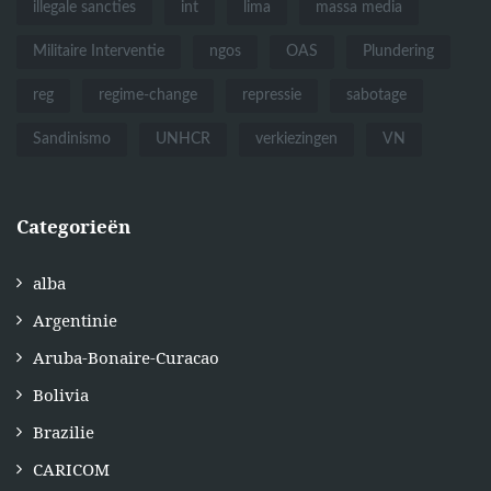
illegale sancties
int
lima
massa media
Militaire Interventie
ngos
OAS
Plundering
reg
regime-change
repressie
sabotage
Sandinismo
UNHCR
verkiezingen
VN
Categorieën
alba
Argentinie
Aruba-Bonaire-Curacao
Bolivia
Brazilie
CARICOM