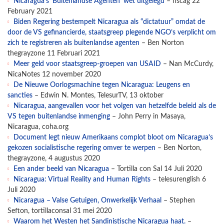
Nicaragua’s ‘Buitenlandse Agenten’ wet uitgelegd
– nscag 22
February 2021
Biden Regering bestempelt Nicaragua als “dictatuur” omdat de
door de VS gefinancierde, staatsgreep plegende NGO’s verplicht om
zich te registreren als buitenlandse agenten
– Ben Norton
thegrayzone 11 Februari 2021
Meer geld voor staatsgreep-groepen van USAID
– Nan McCurdy,
NicaNotes 12 november 2020
De Nieuwe Oorlogsmachine tegen Nicaragua: Leugens en
sancties
– Edwin N. Montes, TelesurTV, 13 oktober
Nicaragua, aangevallen voor het volgen van hetzelfde beleid als de
VS tegen buitenlandse inmenging
– John Perry in Masaya,
Nicaragua, coha.org
Document legt nieuw Amerikaans complot bloot om Nicaragua’s
gekozen socialistische regering omver te werpen
– Ben Norton,
thegrayzone, 4 augustus 2020
Een ander beeld van Nicaragua
– Tortilla con Sal 14 Juli 2020
Nicaragua: Virtual Reality and Human Rights
– telesurenglish 6
Juli 2020
Nicaragua – Valse Getuigen, Onwerkelijk Verhaal
– Stephen
Sefton, tortillaconsal 31 mei 2020
Waarom het Westen het Sandinistische Nicaragua haat.
–