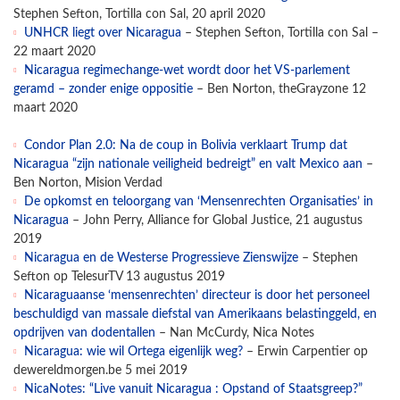
Stephen Sefton, Tortilla con Sal, 20 april 2020
UNHCR liegt over Nicaragua
– Stephen Sefton, Tortilla con Sal –
22 maart 2020
Nicaragua regimechange-wet wordt door het VS-parlement
geramd – zonder enige oppositie
– Ben Norton, theGrayzone 12
maart 2020
Condor Plan 2.0: Na de coup in Bolivia verklaart Trump dat
Nicaragua “zijn nationale veiligheid bedreigt” en valt Mexico aan
–
Ben Norton, Mision Verdad
De opkomst en teloorgang van ‘Mensenrechten Organisaties’ in
Nicaragua
– John Perry, Alliance for Global Justice, 21 augustus
2019
Nicaragua en de Westerse Progressieve Zienswijze
– Stephen
Sefton op TelesurTV 13 augustus 2019
Nicaraguaanse ‘mensenrechten’ directeur is door het personeel
beschuldigd van massale diefstal van Amerikaans belastinggeld, en
opdrijven van dodentallen
– Nan McCurdy, Nica Notes
Nicaragua: wie wil Ortega eigenlijk weg?
– Erwin Carpentier op
dewereldmorgen.be 5 mei 2019
NicaNotes: “Live vanuit Nicaragua : Opstand of Staatsgreep?”