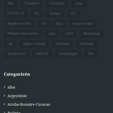
alba
Chavismo
Corruptie
coup
COVID-19
EU
Europa
ICC
illegale sancties
int
lima
massa media
Militaire Interventie
ngos
OAS
Plundering
reg
regime-change
repressie
sabotage
Sandinismo
UNHCR
verkiezingen
VN
Categorieën
alba
Argentinie
Aruba-Bonaire-Curacao
Bolivia