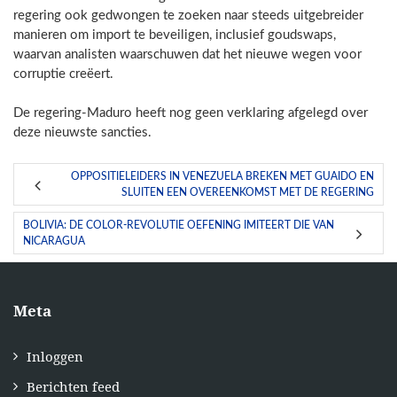
regering ook gedwongen te zoeken naar steeds uitgebreider
manieren om import te beveiligen, inclusief goudswaps,
waarvan analisten waarschuwen dat het nieuwe wegen voor
corruptie creëert.
De regering-Maduro heeft nog geen verklaring afgelegd over
deze nieuwste sancties.
OPPOSITIELEIDERS IN VENEZUELA BREKEN MET GUAIDO EN
SLUITEN EEN OVEREENKOMST MET DE REGERING
BOLIVIA: DE COLOR-REVOLUTIE OEFENING IMITEERT DIE VAN
NICARAGUA
Meta
Inloggen
Berichten feed