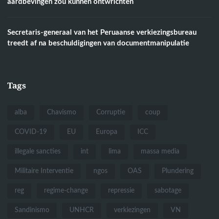
aardbevingen zou kunnen ontwrichten
Secretaris-generaal van het Peruaanse verkiezingsbureau
treedt af na beschuldigingen van documentmanipulatie
Tags
alba
Chavismo
Corruptie
coup
COVID-19
EU
Europa
ICC
illegale sancties
int
lima
massa media
Militaire Interventie
ngos
OAS
Plundering
reg
regime-change
repressie
sabotage
Sandinismo
UNHCR
verkiezingen
VN