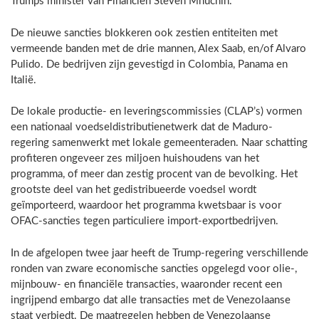
Trumps minister van Financiën Steven Mnuchin.
De nieuwe sancties blokkeren ook zestien entiteiten met
vermeende banden met de drie mannen, Alex Saab, en/of Alvaro
Pulido. De bedrijven zijn gevestigd in Colombia, Panama en
Italië.
De lokale productie- en leveringscommissies (CLAP’s) vormen
een nationaal voedseldistributienetwerk dat de Maduro-
regering samenwerkt met lokale gemeenteraden. Naar schatting
profiteren ongeveer zes miljoen huishoudens van het
programma, of meer dan zestig procent van de bevolking. Het
grootste deel van het gedistribueerde voedsel wordt
geïmporteerd, waardoor het programma kwetsbaar is voor
OFAC-sancties tegen particuliere import-exportbedrijven.
In de afgelopen twee jaar heeft de Trump-regering verschillende
ronden van zware economische sancties opgelegd voor olie-,
mijnbouw- en financiële transacties, waaronder recent een
ingrijpend embargo dat alle transacties met de Venezolaanse
staat verbiedt. De maatregelen hebben de Venezolaanse