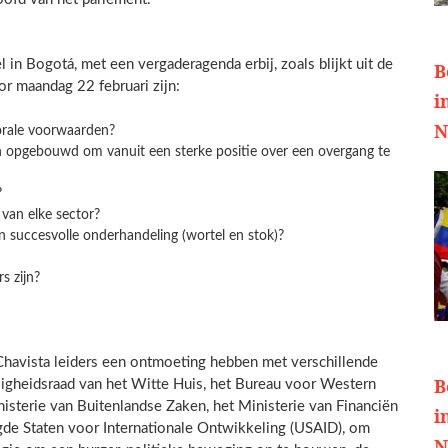
in Bogotá, met een vergaderagenda erbij, zoals blijkt uit de
B
r maandag 22 februari zijn:
i
N
torale voorwaarden?
n opgebouwd om vanuit een sterke positie over een overgang te
?
van elke sector?
n succesvolle onderhandeling (wortel en stok)?
s zijn?
havista leiders een ontmoeting hebben met verschillende
B
ligheidsraad van het Witte Huis, het Bureau voor Western
isterie van Buitenlandse Zaken, het Ministerie van Financiën
i
gde Staten voor Internationale Ontwikkeling (USAID), om
N