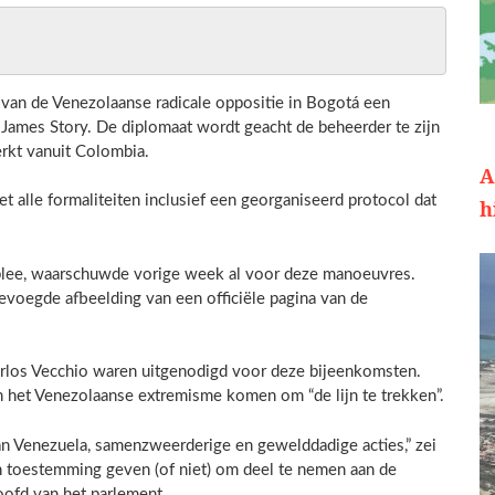
s van de Venezolaanse radicale oppositie in Bogotá een
ames Story. De diplomaat wordt geacht de beheerder te zijn
rkt vanuit Colombia.
A
lle formaliteiten inclusief een georganiseerd protocol dat
h
mblee, waarschuwde vorige week al voor deze manoeuvres.
evoegde afbeelding van een officiële pagina van de
arlos Vecchio waren uitgenodigd voor deze bijeenkomsten.
 het Venezolaanse extremisme komen om “de lijn te trekken”.
van Venezuela, samenzweerderige en gewelddadige acties,” zei
en toestemming geven (of niet) om deel te nemen aan de
ofd van het parlement.