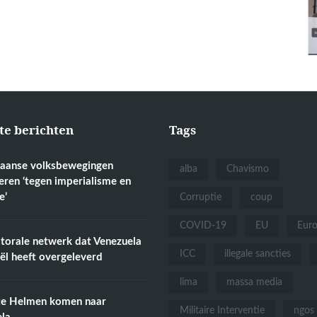
te berichten
Tags
aanse volksbewegingen
alba
Chavismo
eren ‘tegen imperialisme en
e’
Corruptie
coup
COVID-19
EU
Eur
torale netwerk dat Venezuela
ICC
illegale sancties
aël heeft overgeleverd
lima
massa media
te Helmen komen naar
Militaire Interventie
ngos