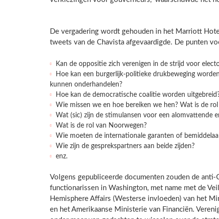
De vergadering wordt gehouden in het Marriott Hotel 
tweets van de Chavista afgevaardigde. De punten voo
Kan de oppositie zich verenigen in de strijd voor elec
Hoe kan een burgerlijk-politieke drukbeweging worde
kunnen onderhandelen?
Hoe kan de democratische coalitie worden uitgebreid
Wie missen we en hoe bereiken we hen? Wat is de rol 
Wat (sic) zijn de stimulansen voor een alomvattende e
Wat is de rol van Noorwegen?
Wie moeten de internationale garanten of bemiddelaar
Wie zijn de gesprekspartners aan beide zijden?
enz.
Volgens gepubliceerde documenten zouden de anti-C
functionarissen in Washington, met name met de Vei
Hemisphere Affairs (Westerse invloeden) van het Min
en het Amerikaanse Ministerie van Financiën. Vereni