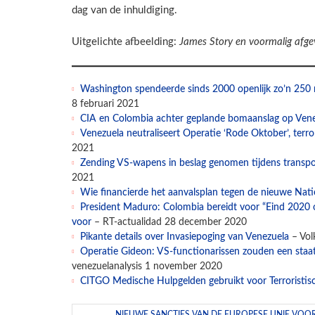
dag van de inhuldiging.
Uitgelichte afbeelding:
James Story en voormalig afge
Washington spendeerde sinds 2000 openlijk zo’n 250 m
8 februari 2021
CIA en Colombia achter geplande bomaanslag op Vene
Venezuela neutraliseert Operatie ‘Rode Oktober’, terr
2021
Zending VS-wapens in beslag genomen tijdens transpo
2021
Wie financierde het aanvalsplan tegen de nieuwe Nat
President Maduro: Colombia bereidt voor “Eind 2020 
voor
– RT-actualidad 28 december 2020
Pikante details over Invasiepoging van Venezuela
– Vol
Operatie Gideon: VS-functionarissen zouden een staa
venezuelanalysis 1 november 2020
CITGO Medische Hulpgelden gebruikt voor Terroristis
NIEUWE SANCTIES VAN DE EUROPESE UNIE VOO