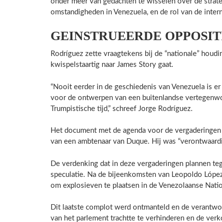
onder meer van gedachten te wisselen over de strat
omstandigheden in Venezuela, en de rol van de inte
GEINSTRUEERDE OPPOSIT
Rodríguez zette vraagtekens bij de “nationale” houdi
kwispelstaartig naar James Story gaat.
“Nooit eerder in de geschiedenis van Venezuela is er
voor de ontwerpen van een buitenlandse vertegenwoor
Trumpistische tijd,” schreef Jorge Rodríguez.
Het document met de agenda voor de vergaderingen
van een ambtenaar van Duque. Hij was “verontwaardig
De verdenking dat in deze vergaderingen plannen t
speculatie. Na de bijeenkomsten van Leopoldo López
om explosieven te plaatsen in de Venezolaanse Nati
Dit laatste complot werd ontmanteld en de verantwoor
van het parlement trachtte te verhinderen en de ve