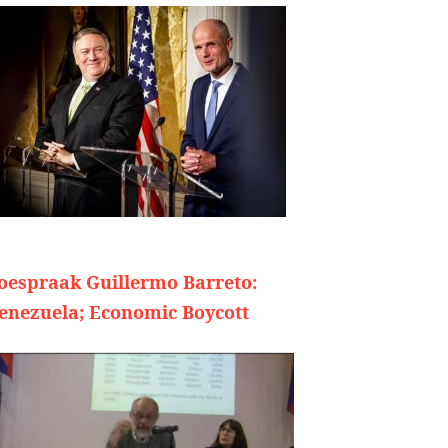
oespraak Guillermo Barreto:
enezuela; Economic Boycott