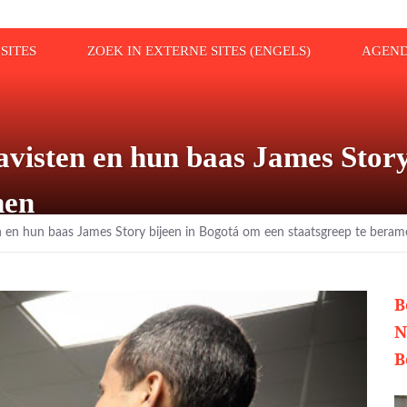
SITES
ZOEK IN EXTERNE SITES (ENGELS)
AGEN
avisten en hun baas James Stor
men
n en hun baas James Story bijeen in Bogotá om een staatsgreep te bera
B
N
B