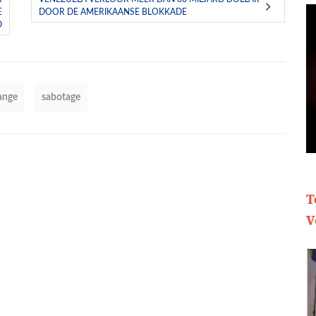
E
DOOR DE AMERIKAANSE BLOKKADE
D
ange
sabotage
T
V