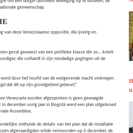
egie om een burger-politieke beweging op te bouwen, de
rnationale gemeenschap.
IE
ng van deze Venezolaanse oppositie, die ijverig en
 een geval geweest van een politieke klasse die zo… knielt
diger, die volhardt in zijn misdadige pogingen uit de
 werd door het hoofd van de wetgevende macht verkregen
H
d dat dit op zijn grondgebied gebeurt.”
u
egen Venezuela worden afgesproken is geen gewaagde
 in december vorig jaar in Bogotá werd een plan uitgebroed
onale Assemblee.
delijke onthulde de details van het plan dat de installatie
rkozen afgevaardigden wilde vermoorden op 6 december, de