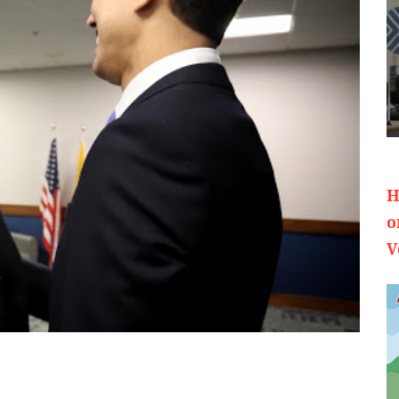
H
o
V