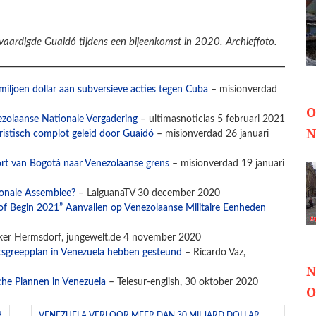
vaardigde Guaidó tijdens een bijeenkomst in 2020. Archieffoto.
iljoen dollar aan subversieve acties tegen Cuba
– misionverdad
O
zolaanse Nationale Vergadering
– ultimasnoticias 5 februari 2021
N
oristisch complot geleid door Guaidó
– misionverdad 26 januari
rt van Bogotá naar Venezolaanse grens
– misionverdad 19 januari
ionale Assemblee?
– LaiguanaTV 30 december 2020
of Begin 2021” Aanvallen op Venezolaanse Militaire Eenheden
ker Hermsdorf, jungewelt.de 4 november 2020
tsgreepplan in Venezuela hebben gesteund
– Ricardo Vaz,
N
che Plannen in Venezuela
– Telesur-english, 30 oktober 2020
O
R
VENEZUELA VERLOOR MEER DAN 30 MILJARD DOLLAR