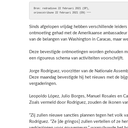
Bron: redradiove 22 februari 2021 (SP), 

orinocotribune 22 februari 2021 (EN) ~~~ 
Sinds afgelopen vrijdag hebben verschillende leider
ontmoeting gehad met de Amerikaanse ambassadeur J
van de belangen van Washington in Caracas, maar we
Deze bevestigde ontmoetingen worden gehouden met a
een rigoureus schema van activiteiten voorschrijft.
Jorge Rodríguez, voorzitter van de Nationale Asse
Deze maandag bevestigde hij het nieuws met de bijg
vergaderingen.
Leopoldo López, Julio Borges, Manuel Rosales en C
Zoals vermeld door Rodríguez, zouden de ikonen van
“Zij zullen nieuwe sancties plannen tegen het volk 
Rodríguez. “Ze [de gringos] zullen vertellen of ze h
verkiezingen voor gouverneurs,” waarschuwde het ho